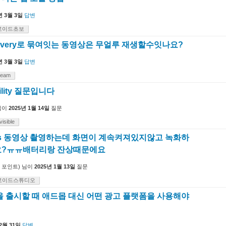
년 3월 3일
답변
로이드초보
 Delivery로 묶여잇는 동영상은 무얼루 재생할수잇나요?
년 3월 3일
답변
tream
bility 질문입니다
님이
2025년 1월 14일
질문
visible
fps 동영상 촬영하는데 화면이 계속켜져있지않고 녹화하
요?ㅠㅠ배터리랑 잔상때문에요
포인트)
님이
2025년 1월 13일
질문
로이드스튜디오
을 출시할 때 애드몹 대신 어떤 광고 플랫폼을 사용해야
12월 31일
답변