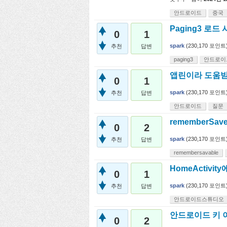
안드로이드
중국
Paging3 로드
0
1
spark
(
230,170
포인트
추천
답변
paging3
안드로이
앱린이라 도움받
0
1
spark
(
230,170
포인트
추천
답변
안드로이드
질문
rememberSa
0
2
spark
(
230,170
포인트
추천
답변
remembersavable
HomeActivit
0
1
spark
(
230,170
포인트
추천
답변
안드로이드스튜디오
안드로이드 키 이
0
2