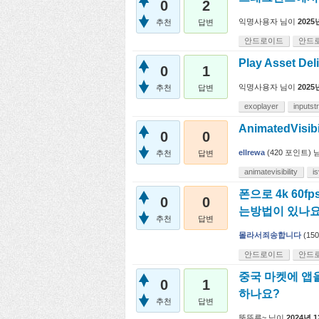
0
2
익명사용자
님이
2025
추천
답변
안드로이드
안드
Play Asset
0
1
익명사용자
님이
2025
추천
답변
exoplayer
inputs
AnimatedVisi
0
0
ellrewa
(
420
포인트)
추천
답변
animatevisibility
is
폰으로 4k 60
0
0
는방법이 있나
추천
답변
몰라서죄송합니다
(
150
안드로이드
안드
중국 마켓에 앱
0
1
하나요?
추천
답변
뚯뚜루~
님이
2024년 