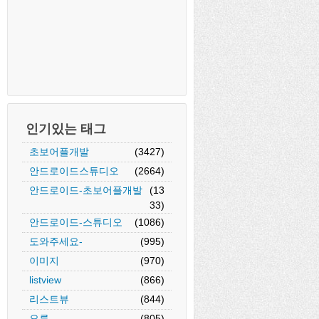
인기있는 태그
초보어플개발
(3427)
안드로이드스튜디오
(2664)
안드로이드-초보어플개발
(13
33)
안드로이드-스튜디오
(1086)
도와주세요-
(995)
이미지
(970)
listview
(866)
리스트뷰
(844)
오류
(805)