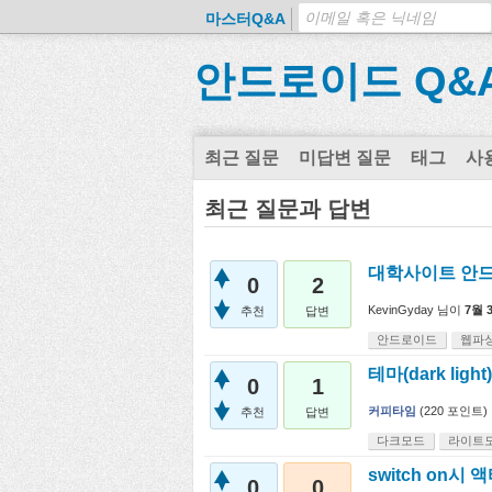
마스터Q&A
안드로이드 Q&
최근 질문
미답변 질문
태그
사
최근 질문과 답변
대학사이트 안드
0
2
KevinGyday
님이
7월 
추천
답변
안드로이드
웹파
테마(dark li
0
1
커피타임
(
220
포인트)
추천
답변
다크모드
라이트
switch on
0
0