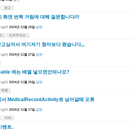
광고
 시 화면 번쩍 거림에 대해 질문합니다!!!
)
님이
2024년 12월 20일
답변
드
도와주세요-
고싶어서 여기저기 찾아보다 왔습니다,,,
)
님이
2024년 11월 27일
답변
veable 에는 배열 넣으면안되나요?
)
님이
2024년 11월 25일
답변
배열
y에서 MedicalRecordActivity로 넘어갈때 오류
)
님이
2024년 11월 17일
답변
자바
벤트..