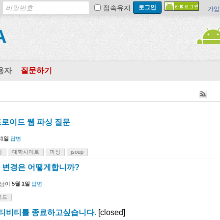
접속유지
가입
A
용자
질문하기
로이드 웹 파싱 질문
31일
답변
싱
대학사이트
파싱
jsoup
ght) 변경은 어떻게합니까?
님이
5월 1일
답변
모드
시 액티비티를 종료하고싶습니다.
[closed]