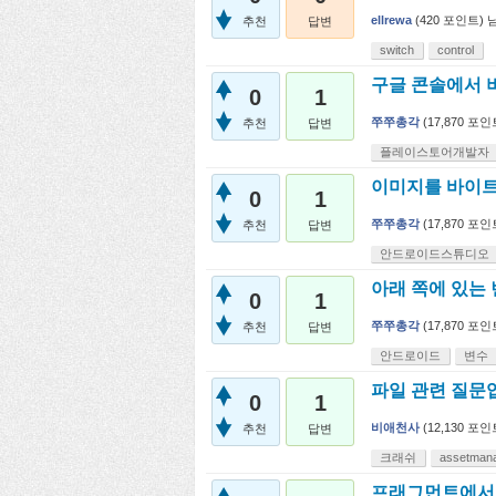
ellrewa
(
420
포인트)
추천
답변
switch
control
구글 콘솔에서 
0
1
쭈쭈총각
(
17,870
포인
추천
답변
플레이스토어개발자
이미지를 바이트
0
1
쭈쭈총각
(
17,870
포인
추천
답변
안드로이드스튜디오
아래 쪽에 있는
0
1
쭈쭈총각
(
17,870
포인
추천
답변
안드로이드
변수
파일 관련 질문
0
1
비애천사
(
12,130
포인
추천
답변
크래쉬
assetman
프래그먼트에서 