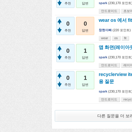
spark
(
230,170
포인트
추천
답변
안드로이드
초보
wear os 에서 f
0
0
창현아빠
(
220
포인트)
추천
답변
wear
os
fit
앱 화면(레이아
0
1
spark
(
230,170
포인트
추천
답변
안드로이드
레이
recyclervi
0
1
용 질문
추천
답변
spark
(
230,170
포인트
안드로이드
recyc
다른 질문을 더 