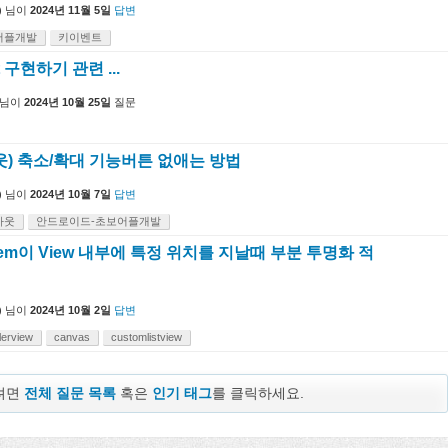
)
님이
2024년 11월 5일
답변
어플개발
키이벤트
it 구현하기 관련 ...
님이
2024년 10월 25일
질문
웃) 축소/확대 기능버튼 없애는 방법
)
님이
2024년 10월 7일
답변
아웃
안드로이드-초보어플개발
ew item이 View 내부에 특정 위치를 지날때 부분 투명화 적
)
님이
2024년 10월 2일
답변
lerview
canvas
customlistview
보려면
전체 질문 목록
혹은
인기 태그
를 클릭하세요.