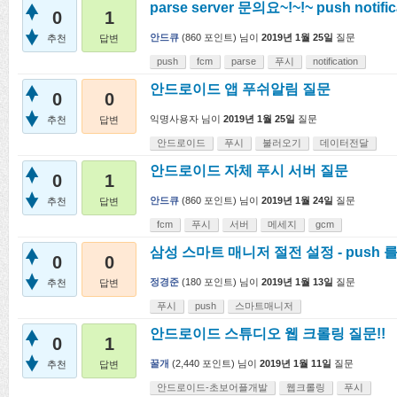
parse server 문의요~!~!~ push notifica
0
1
안드큐
(
860
포인트)
님이
2019년 1월 25일
질문
추천
답변
push
fcm
parse
푸시
notification
안드로이드 앱 푸쉬알림 질문
0
0
익명사용자
님이
2019년 1월 25일
질문
추천
답변
안드로이드
푸시
불러오기
데이터전달
안드로이드 자체 푸시 서버 질문
0
1
안드큐
(
860
포인트)
님이
2019년 1월 24일
질문
추천
답변
fcm
푸시
서버
메세지
gcm
삼성 스마트 매니저 절전 설정 - push 
0
0
정경준
(
180
포인트)
님이
2019년 1월 13일
질문
추천
답변
푸시
push
스마트매니저
안드로이드 스튜디오 웹 크롤링 질문!!
0
1
꿀개
(
2,440
포인트)
님이
2019년 1월 11일
질문
추천
답변
안드로이드-초보어플개발
웹크롤링
푸시