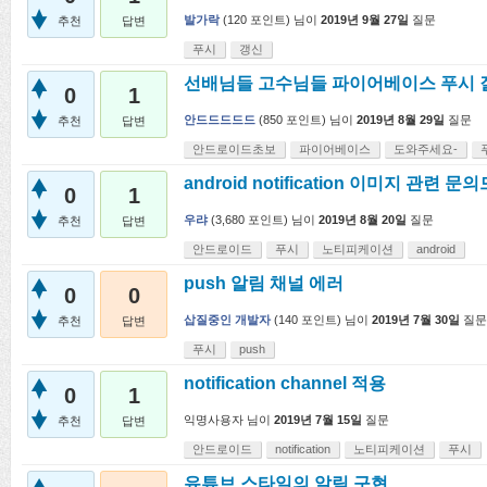
발가락
(
120
포인트)
님이
2019년 9월 27일
질문
추천
답변
푸시
갱신
선배님들 고수님들 파이어베이스 푸시 
0
1
안드드드드드
(
850
포인트)
님이
2019년 8월 29일
질문
추천
답변
안드로이드초보
파이어베이스
도와주세요-
android notification 이미지 관련 
0
1
우랴
(
3,680
포인트)
님이
2019년 8월 20일
질문
추천
답변
안드로이드
푸시
노티피케이션
android
push 알림 채널 에러
0
0
삽질중인 개발자
(
140
포인트)
님이
2019년 7월 30일
질문
추천
답변
푸시
push
notification channel 적용
0
1
익명사용자
님이
2019년 7월 15일
질문
추천
답변
안드로이드
notification
노티피케이션
푸시
유튜브 스타일의 알림 구현