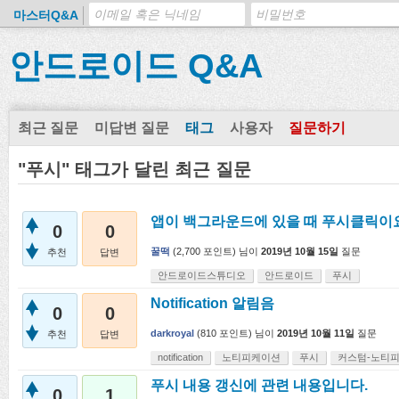
마스터Q&A
안드로이드 Q&A
최근 질문
미답변 질문
태그
사용자
질문하기
"푸시" 태그가 달린 최근 질문
앱이 백그라운드에 있을 때 푸시클릭이
0
0
꿀떡
(
2,700
포인트)
님이
2019년 10월 15일
질문
추천
답변
안드로이드스튜디오
안드로이드
푸시
Notification 알림음
0
0
darkroyal
(
810
포인트)
님이
2019년 10월 11일
질문
추천
답변
notification
노티피케이션
푸시
커스텀-노티
푸시 내용 갱신에 관련 내용입니다.
0
1