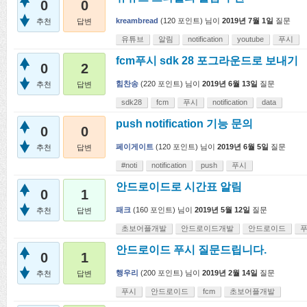
0
0
kreambread
(
120
포인트)
님이
2019년 7월 1일
질문
추천
답변
유튜브
알림
notification
youtube
푸시
fcm푸시 sdk 28 포그라운드로 보내기
0
2
힘찬송
(
220
포인트)
님이
2019년 6월 13일
질문
추천
답변
sdk28
fcm
푸시
notification
data
push notification 기능 문의
0
0
페이게이트
(
120
포인트)
님이
2019년 6월 5일
질문
추천
답변
#noti
notification
push
푸시
안드로이드로 시간표 알림
0
1
패크
(
160
포인트)
님이
2019년 5월 12일
질문
추천
답변
초보어플개발
안드로이드개발
안드로이드
안드로이드 푸시 질문드립니다.
0
1
행우리
(
200
포인트)
님이
2019년 2월 14일
질문
추천
답변
푸시
안드로이드
fcm
초보어플개발