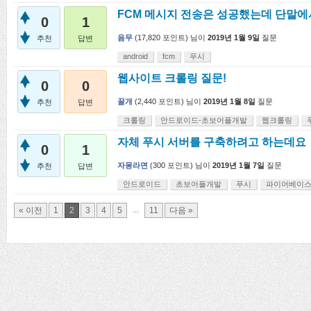
FCM 메시지 전송은 성공했는데 단말에
0
1
음무
(
17,820
포인트)
님이
2019년 1월 9일
질문
추천
답변
android
fcm
푸시
웹사이트 크롤링 질문!
0
0
꿀개
(
2,440
포인트)
님이
2019년 1월 8일
질문
추천
답변
크롤링
안드로이드-초보어플개발
웹크롤링
자체 푸시 서버를 구축하려고 하는데요
0
1
자몽라면
(
300
포인트)
님이
2019년 1월 7일
질문
추천
답변
안드로이드
초보어플개발
푸시
파이어베이
...
« 이전
1
2
3
4
5
11
다음 »