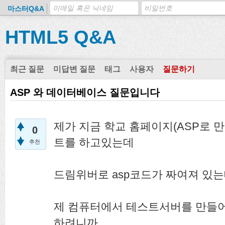
마스터Q&A
HTML5 Q&A
최근 질문
미답변 질문
태그
사용자
질문하기
ASP 와 데이터베이스 질문입니다
제가 지금 학교 홈페이지(ASP로 
0
트를 하고있는데
추천
드림위버로 asp코드가 짜여져 있
제 컴퓨터에서 테스트서버를 만들
하려니까