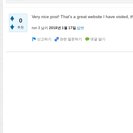
Very nice post! That's a great website I have visited, 
0
추천
run 3
님이
2018년 1월 17일
답변