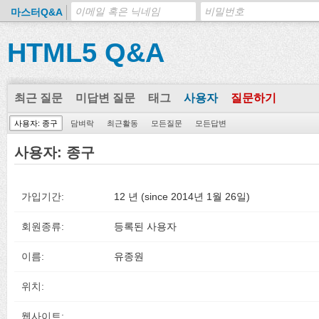
마스터Q&A
HTML5 Q&A
최근 질문
미답변 질문
태그
사용자
질문하기
사용자: 종구
담벼락
최근활동
모든질문
모든답변
사용자: 종구
가입기간:
12 년 (since 2014년 1월 26일)
회원종류:
등록된 사용자
이름:
유종원
위치:
웹사이트: