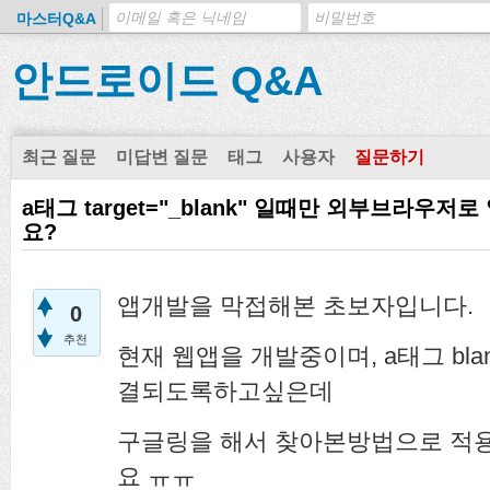
마스터Q&A
안드로이드 Q&A
최근 질문
미답변 질문
태그
사용자
질문하기
a태그 target="_blank" 일때만 외부브라우
요?
앱개발을 막접해본 초보자입니다.
0
추천
현재 웹앱을 개발중이며, a태그 bl
결되도록하고싶은데
구글링을 해서 찾아본방법으로 적
요 ㅠㅠ