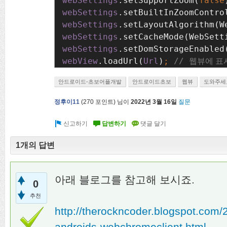
webSettings
.setSupportZoom(
false
webSettings
.setBuiltInZoomContro
webSettings
.setLayoutAlgorithm(W
webSettings
.setCacheMode(WebSett
webSettings
.setDomStorageEnabled
webView
.loadUrl(
Url
)
; 
// 
웹뷰에 표
안드로이드-초보어플개발
안드로이드초보
웹뷰
도와주세
정후이11
(
270
포인트)
님이
2022년 3월 16일
질문
1개의 답변
아래 블로그를 참고해 보시죠.
0
추천
http://therockncoder.blogspot.com/
androids-webchromeclient.html