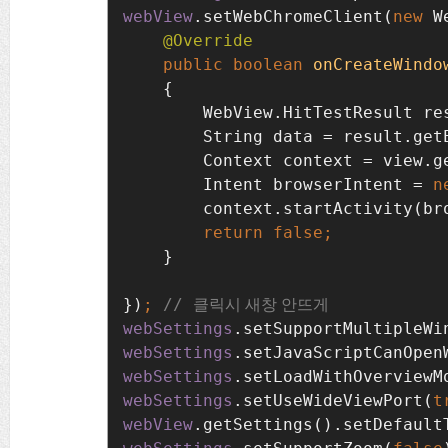
webView
.setWebChromeClient(
new 
W
public boolean 
onCreateWindo
    {

        WebView.HitTestResult re
String data = result.get
Context context = view.g
Intent browserIntent = 
n
context.startActivity(br
}

})
; 
// 
webSettings
.setSupportMultipleWi
webSettings
.setJavaScriptCanOpen
webSettings
.setLoadWithOverviewM
webSettings
.setUseWideViewPort(
t
webView
.getSettings().setDefault