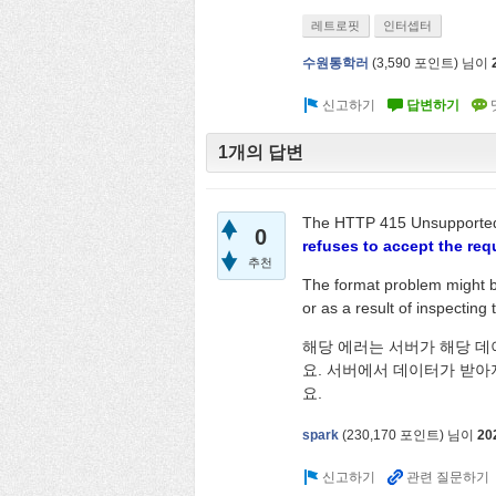
레트로핏
인터셉터
수원통학러
(
3,590
포인트)
님이
1개의 답변
The HTTP 415 Unsupported M
0
refuses to accept the req
추천
The format problem might b
or as a result of inspecting 
해당 에러는 서버가 해당 데
요. 서버에서 데이터가 받아
요.
spark
(
230,170
포인트)
님이
20