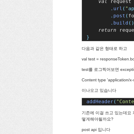
val 
request
        .
url
(
"
a
        .
post
(
f
        .
build
return 
}
다음과 같은 형태로 하고
val test = responseToken.b
test를 로그찍어보면 exception.
Content type 'application/
이나오고 있습니다
addHeader
(
"Cont
기존에 이걸 쓰고 있는데요 저 
떻게해야될까요?
post api 입니다