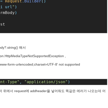
 
= 
Request
.
Builder
pi url
"
ormBody
ody?.string() 해서
HttpMediaTypeNotSupportedException ,
x-www-form-urlencoded;charset=UTF-8' not supported
ent-Type"
, 
"application/json"
)
위에서 request에 addheader을 넣어줘도 똑같은 에러가 나오는데 어