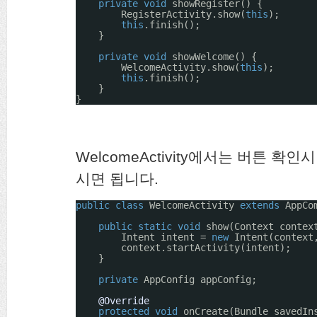
private
void
showRegister() {
RegisterActivity.show(
this
);
this
.finish();
}
private
void
showWelcome() {
WelcomeActivity.show(
this
);
this
.finish();
}
}
WelcomeActivity에서는 버튼 확인시 s
시면 됩니다.
public
class
WelcomeActivity 
extends
AppCo
public
static
void
show(Context contex
Intent intent = 
new
Intent(context
context.startActivity(intent);
}
private
AppConfig appConfig;
@Override
protected
void
onCreate(Bundle savedIn