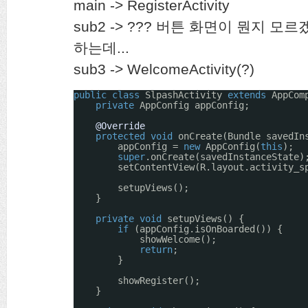
main -> RegisterActivity
sub2 -> ??? 버튼 화면이 뭔지 모르
하는데...
sub3 -> WelcomeActivity(?)
public
class
SlpashActivity 
extends
AppCom
private
AppConfig appConfig;
@Override
protected
void
onCreate(Bundle savedIn
appConfig = 
new
AppConfig(
this
);
super
.onCreate(savedInstanceState)
setContentView(R.layout.activity_s
setupViews();
}
private
void
setupViews() {
if
(appConfig.isOnBoarded()) {
showWelcome();
return
;
}
showRegister();
}