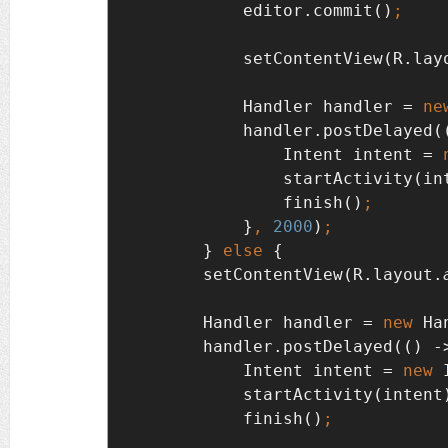
editor.commit()
setContentView(R.lay
Handler handler = 
ne
handler.postDelayed((
                Intent intent = 
startActivity(in
finish()
}
, 
2000
)
} 
else 
{

        setContentView(R.layout.
Handler handler = 
new 
Ha
handler.postDelayed(() ->
            Intent intent = 
new 
startActivity(intent
finish()