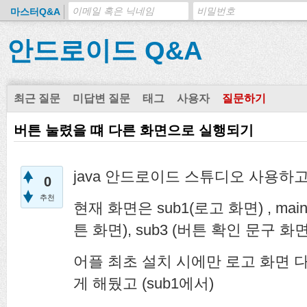
마스터Q&A
안드로이드 Q&A
최근 질문
미답변 질문
태그
사용자
질문하기
버튼 눌렸을 떄 다른 화면으로 실행되기
java 안드로이드 스튜디오 사용하
0
추천
현재 화면은 sub1(로고 화면) , mai
튼 화면), sub3 (버튼 확인 문구
어플 최초 설치 시에만 로고 화면 
게 해뒀고 (sub1에서)