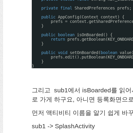
private
final
SharedPreferences prefs;
public
AppConfig(Context context) {
prefs = context.getSharedPreferenc
}
public
boolean
isOnBoarded() {
return
prefs.getBoolean(KEY_ONBOAR
}
public
void
setOnBoarded(
boolean
value
prefs.edit().putBoolean(KEY_ONBOAR
}
}
그리고 sub1에서 isBoarded를 읽
로 가게 하구요, 아니면 등록화면으
먼저 액티비티 이름을 알기 쉽게 바
sub1 -> SplashActivity