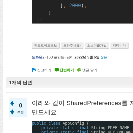
}
, 
2000
)
}

}}
안드로이드초보
도와주세요-
초보어플개발
액티비티
도화원2
(
160
포인트)
님이
2022년 5월 6일
질문
1개의 답변
아래와 같이 SharedPreference
0
만드세요.
추천
public
class
AppConfig {
private
static
final
String PREF_NAME 
private
static
final
String KEY_ONBOAR