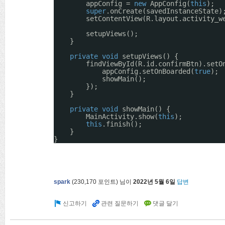
appConfig = 
new
AppConfig(
this
);
super
.onCreate(savedInstanceState)
setContentView(R.layout.activity_w
setupViews();
}
private
void
setupViews() {       
findViewById(R.id.confirmBtn).setO
appConfig.setOnBoarded(
true
);
showMain();
});
}
private
void
showMain() {
MainActivity.show(
this
);
this
.finish();
}
}
spark
(
230,170
포인트)
님이
2022년 5월 6일
답변