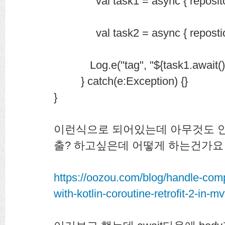
val task1 = async { repository
val task2 = async { repostiory
Log.e("tag", "${task1.await()}
} catch(e:Exception) {}
}
이런식으로 되어있는데 아무것도 
출? 하고싶은데 어떻게 하는건가요 
https://oozou.com/blog/handle-comp
with-kotlin-coroutine-retrofit-2-in-