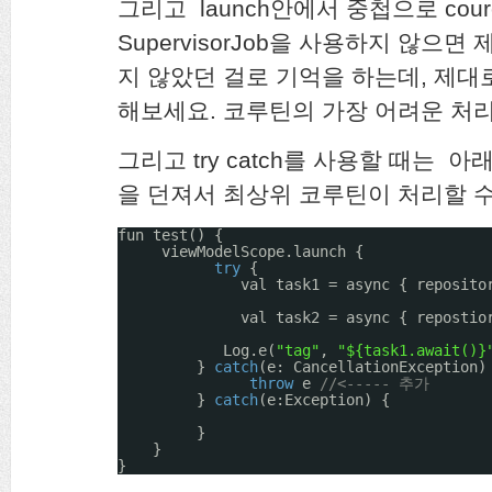
그리고 launch안에서 중첩으로 courou
SupervisorJob을 사용하지 않으면 제
지 않았던 걸로 기억을 하는데, 제대
해보세요. 코루틴의 가장 어려운 처리
그리고 try catch를 사용할 때는 아래처럼 
을 던져서 최상위 코루틴이 처리할 수
fun test() {
viewModelScope.launch {
try
{
val task1 = async { reposito
val task2 = async { repostio
Log.e(
"tag"
, 
"${task1.await()}
} 
catch
(e: CancellationException)
throw
e 
//<----- 추가
} 
catch
(e:Exception) {
}
}
}