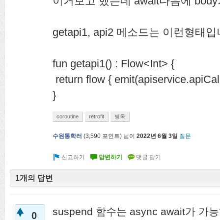
이거보고 했는데 await다음에 bo
getapi1, api2 메소드는 이런형태
fun getapi1() : Flow<Int> {
return flow { emit(apiservice.apiCal
}
coroutine
retrofit
병목
수원통학러
(
3,590
포인트)
님이
2022년 6월 3일
질문
1개의 답변
suspend 함수는 async await가 가능
0