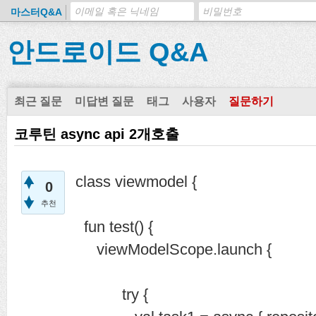
마스터Q&A
안드로이드 Q&A
최근 질문
미답변 질문
태그
사용자
질문하기
코루틴 async api 2개호출
class viewmodel {
0
추천
fun test() {
viewModelScope.launch {
try {