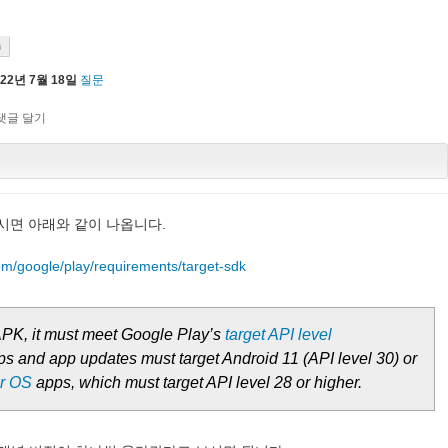
n
022년 7월 18일
질문
 가시면 아래와 같이 나옵니다.
om/google/play/requirements/target-sdk
PK, it must meet Google Play’s
target API level
s and app updates must target Android 11 (API level 30) or
r OS
apps, which must target API level 28 or higher.