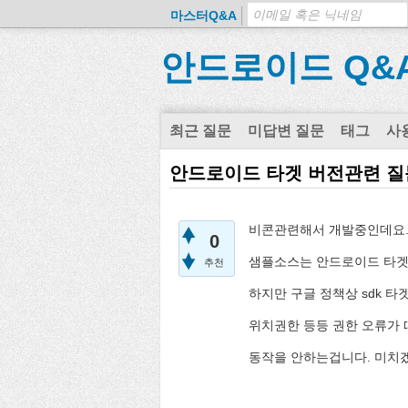
마스터Q&A
안드로이드 Q&
최근 질문
미답변 질문
태그
사
안드로이드 타겟 버전관련 질
비콘관련해서 개발중인데요
0
샘플소스는 안드로이드 타겟이
추천
하지만 구글 정책상 sdk 
위치권한 등등 권한 오류가 
동작을 안하는겁니다. 미치