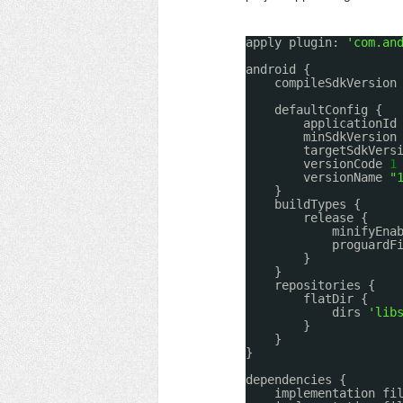
apply plugin: 
'com.an
android {
compileSdkVersion
defaultConfig {
applicationId
minSdkVersion
targetSdkVers
versionCode 
1
versionName 
"
}
buildTypes {
release {
minifyEna
proguardF
}
}
repositories {
flatDir {
dirs 
'lib
}
}
}
dependencies {
implementation fi