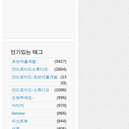
인기있는 태그
초보어플개발
(3427)
안드로이드스튜디오
(2664)
안드로이드-초보어플개발
(13
33)
안드로이드-스튜디오
(1086)
도와주세요-
(995)
이미지
(970)
listview
(866)
리스트뷰
(844)
오류
(805)