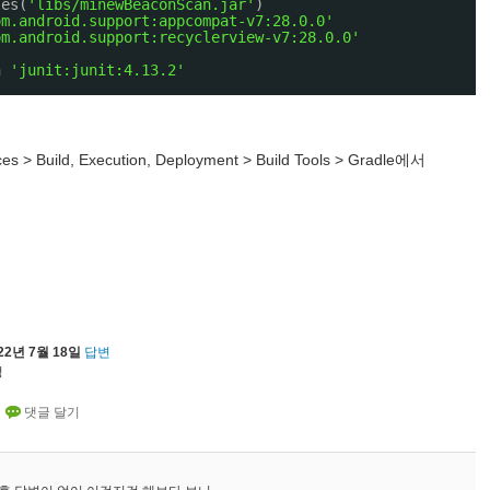
les(
'libs/minewBeaconScan.jar'
)
om.android.support:appcompat-v7:28.0.0'
om.android.support:recyclerview-v7:28.0.0'
n 
'junit:junit:4.13.2'
es > Build, Execution, Deployment > Build Tools > Gradle에서
22년 7월 18일
답변
정