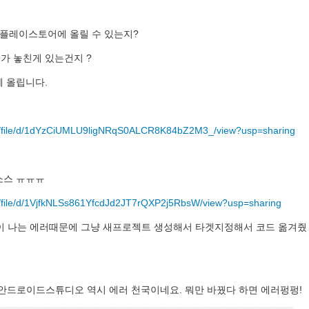
로 플레이스토어에 올릴 수 있는지?
제가 놓친게 있는건지 ?
 올립니다.
com/file/d/1dYzCiUMLU9ligNRqS0ALCR8K84bZ2M3_/view?usp=sharing
소스 ㅠㅠㅠ
om/file/d/1VjfkNLSs861YfcdJd2JT7rQXP2j5RbsW/view?usp=sharing
없이 나는 에러때문에 그냥 새프로젝트 생성해서 타겟지정해서 코드 옮겨줬
안드로이드스튜디오 역시 에러 천국이네요. 뭐만 바꿨다 하면 에러펑펑!