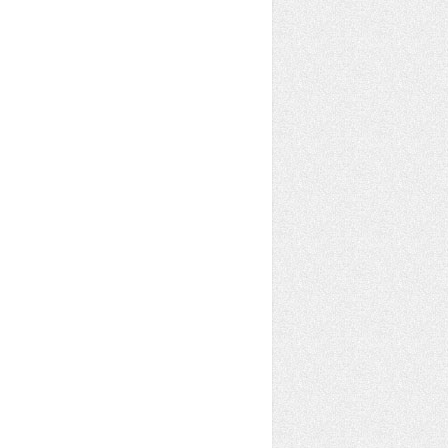
oguard-rules.pro'