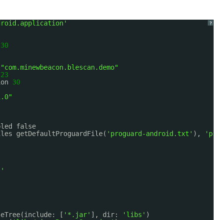
droid.application'
?
 
30
 
"com.minewbeacon.blescan.demo"
 
23
ion 
30
1.0"
bled false
iles getDefaultProguardFile(
'proguard-android.txt'
), 
'pr
s'
leTree(include: [
'*.jar'
], dir: 
'libs'
)