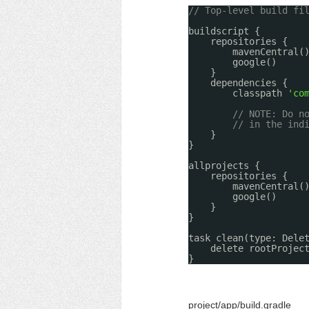
// Top-level build fi
buildscript {
repositories {
mavenCentral(
google()
}
dependencies {
classpath 
'co
// NOTE: Do n
// in the ind
}
}
allprojects {
repositories {
mavenCentral(
google()
}
}
task clean(type: Dele
delete rootProjec
}
project/app/build.gradle