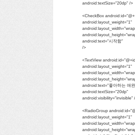
android:textSize="20dp" />
<CheckBox android:id="@+
android:layout_weight="1"
android:layout_width="wrap
android:layout_height="wra
android:text="시작함"
/>
<TextView android:id="@+id
android:layout_weight="1"
android:layout_width="wrap
android:layout_height="wra
android:text="좋아하는 
android:textSize="20dp"
android:visibility="invisible" 
<RadioGroup android:id="
android:layout_weight="1"
android:layout_width="wrap
android:layout_height="wra