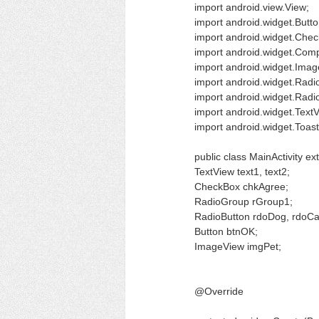
import android.view.View;
import android.widget.Butto
import android.widget.Che
import android.widget.Com
import android.widget.Imag
import android.widget.Radi
import android.widget.Radi
import android.widget.Text
import android.widget.Toast
public class MainActivity e
TextView text1, text2;
CheckBox chkAgree;
RadioGroup rGroup1;
RadioButton rdoDog, rdoCat
Button btnOK;
ImageView imgPet;
@Override