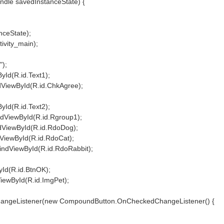
ndle savedInstanceState) {
nceState);
ivity_main);
);
yId(R.id.Text1);
dViewById(R.id.ChkAgree);
yId(R.id.Text2);
ndViewById(R.id.Rgroup1);
ndViewById(R.id.RdoDog);
dViewById(R.id.RdoCat);
findViewById(R.id.RdoRabbit);
yId(R.id.BtnOK);
iewById(R.id.ImgPet);
angeListener(new CompoundButton.OnCheckedChangeListener() {