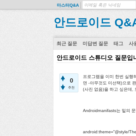
마스터Q&A
안드로이드 Q&
최근 질문
미답변 질문
태그
사
안드로이드 스튜디오 질문입
프로그램을 이미 한번 실행하
0
면 -아무것도 미선택)으로 완
추천
(사진 없음)을 하고 싶은데
Androidmanifasts는
android:theme="@style/Th