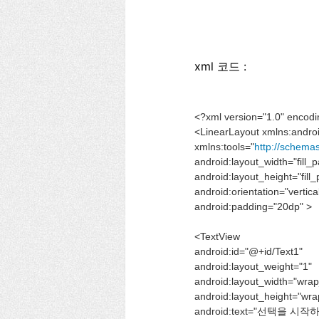
xml 코드 :
<?xml version="1.0" encodi
<LinearLayout xmlns:andro
xmlns:tools="
http://schema
android:layout_width="fill_p
android:layout_height="fill_
android:orientation="vertica
android:padding="20dp" >
<TextView
android:id="@+id/Text1"
android:layout_weight="1"
android:layout_width="wrap
android:layout_height="wra
android:text="선택을 시