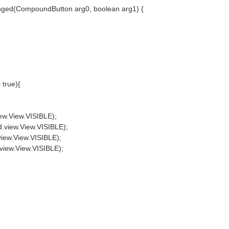
nged(CompoundButton arg0, boolean arg1) {
 true){
view.View.VISIBLE);
id.view.View.VISIBLE);
.view.View.VISIBLE);
.view.View.VISIBLE);