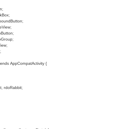
n;
ckBox;
poundButton;
eView;
oButton;
oGroup;
View;
;
xtends AppCompatActivity {
, rdoRabbit;