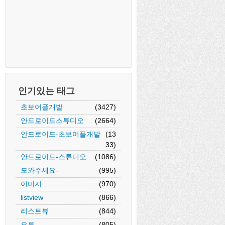
인기있는 태그
초보어플개발
(3427)
안드로이드스튜디오
(2664)
안드로이드-초보어플개발
(13
33)
안드로이드-스튜디오
(1086)
도와주세요-
(995)
이미지
(970)
listview
(866)
리스트뷰
(844)
오류
(805)