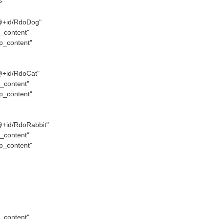
>
"@+id/RdoDog"
_content"
p_content"
@+id/RdoCat"
_content"
p_content"
@+id/RdoRabbit"
_content"
p_content"
_content"