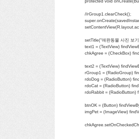
protected void onCreate(Bu
//rGroup1.clearCheck();
super.onCreate(savedInsta
setContentView(R.layout.act
setTitle("애완동물 사진 보기"
text1 = (TextView) findViewB
chkAgree = (CheckBox) fin
text2 = (TextView) findViewB
rGroup1 = (RadioGroup) fi
rdoDog = (RadioButton) fi
rdoCat = (RadioButton) fin
rdoRabbit = (RadioButton) 
btnOK = (Button) findViewB
imgPet = (ImageView) findV
chkAgree.setOnCheckedCh