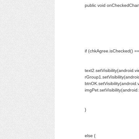
public void onCheckedCha
if (chkAgree.isChecked() ==
text2.setVisibility(android.
rGroup1.setVisibility(andro
btnOK.setVisibility(android
imgPet.setVisibility(android
}
else {