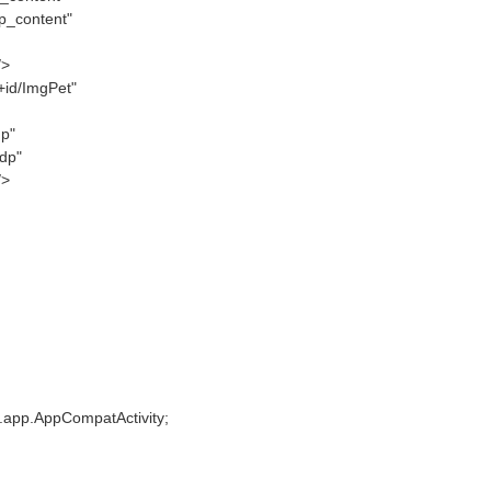
p_content"
/>
id/ImgPet"
dp"
dp"
/>
.app.AppCompatActivity;