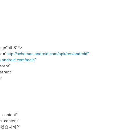
ng="utf-8"?>
id="
http://schemas.android.com/apk/res/android"
s.android.com/tools"
arent"
parent"
l"
_content"
p_content"
작하겠습니까?"