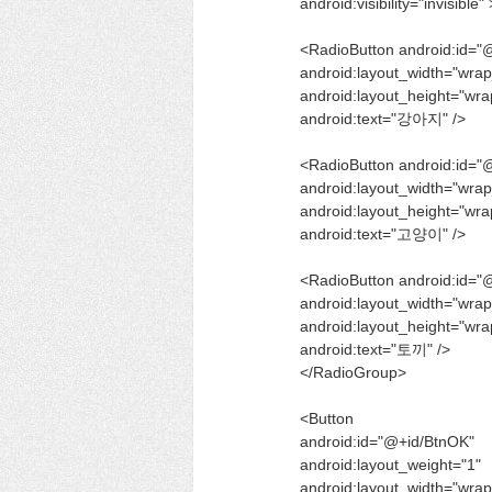
android:visibility="invisible" 
<RadioButton android:id=
android:layout_width="wrap
android:layout_height="wra
android:text="강아지" />
<RadioButton android:id="
android:layout_width="wrap
android:layout_height="wra
android:text="고양이" />
<RadioButton android:id="
android:layout_width="wrap
android:layout_height="wra
android:text="토끼" />
</RadioGroup>
<Button
android:id="@+id/BtnOK"
android:layout_weight="1"
android:layout_width="wrap