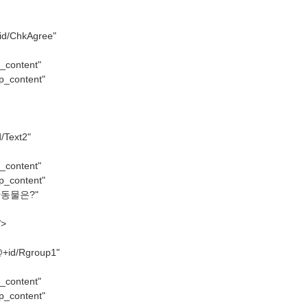
id/ChkAgree"
_content"
p_content"
/Text2"
_content"
p_content"
애완동물은?"
/>
@+id/Rgroup1"
_content"
p_content"