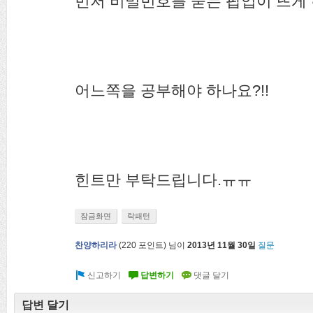
먼저 비밀번호를 묻는 팝업이 뜨게
어느쪽을 공부해야 하나요?!!
힌트만 부탁드립니다.ㅠㅠ
잠금화면
락패턴
찬양하리라
(
220
포인트)
님이
2013년 11월 30일
질문
답변 달기