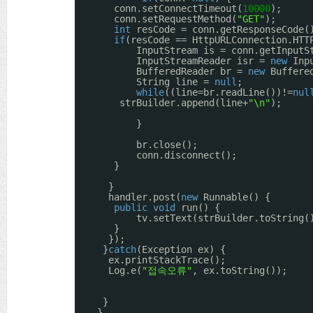
conn.setConnectTimeout(
10000
);
conn.setRequestMethod(
"GET"
);   
int
resCode = conn.getResponseCode(
if
(resCode == HttpURLConnection.HTT
InputStream is = conn.getInputS
InputStreamReader isr = 
new
Inp
BufferedReader br = 
new
Buffere
String line = 
null
;
while
((line=br.readLine())!=
nul
strBuilder.append(line+
"\n"
);
}
br.close();
conn.disconnect();
}
}
handler.post(
new
Runnable() {
public
void
run() {
tv.setText(strBuilder.toString(
}
});
}
catch
(Exception ex) {
ex.printStackTrace();
Log.e(
"접속오류"
, ex.toString());
}
}