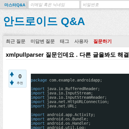
마스터Q&A
안드로이드 Q&A
최근 질문
미답변 질문
태그
사용자
질문하기
xmlpullparser 질문인데요 . 다른 글을봐도
0
package
com.example.androidapp;
추천
import
java.io.BufferedReader;
import
java.io.InputStream;
import
java.io.InputStreamReader;
import
java.net.HttpURLConnection;
import
java.net.URL;
import
android.app.Activity;
import
android.os.Bundle;
import
android.os.Handler;
import
android.util.Log;