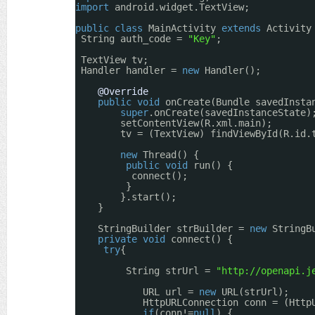
import
android.widget.TextView;
public
class
MainActivity 
extends
Activity
String auth_code = 
"Key"
;
TextView tv;
Handler handler = 
new
Handler();
@Override
public
void
onCreate(Bundle savedInsta
super
.onCreate(savedInstanceState)
setContentView(R.xml.main);
tv = (TextView) findViewById(R.id.
new
Thread() {
public
void
run() {
connect();
}
}.start();
}
StringBuilder strBuilder = 
new
StringB
private
void
connect() {
try
{
String strUrl = 
"
http://openapi.j
URL url = 
new
URL(strUrl);
HttpURLConnection conn = (Http
if
(conn!=
null
) {