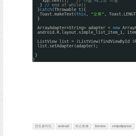
xpp.next();   
// 다음 태그로 이동 
} 
// end of while()
}
catch
(Throwable t){
Toast.makeText(
this
, 
"오류"
, Toast.LENGT
}
ArrayAdapter<String> adapter = 
new
Array
android.R.layout.simple_list_item_1, ite
ListView list = (ListView)findViewById (
list.setAdapter(adapter);
}
}
안드로이드
android
리스트뷰
listview
xmlpullparser