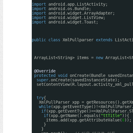
import
android.app.ListActivity;
import
android.os.Bundle;
import
android.widget.ArrayAdapter;
import
android.widget.ListView;
import
android.widget.Toast;
public
class
XmlPullparser 
extends
ListAct
ArrayList<String> items = 
new
ArrayList<S
@Override
protected
void
onCreate(Bundle savedInsta
super
.onCreate(savedInstanceState);
setContentView(R.layout.activity_xml_pul
try
{
XmlPullParser xpp = getResources().getX
while
(xpp.getEventType()!=XmlPullParser
if
(xpp.getEventType()==XmlPullParser.S
if
(xpp.getName().equals(
"ttTitle"
)){ 
items.add(xpp.getAttributeValue(
0
));
}
}