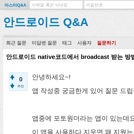
마스터Q&A
안드로이드 Q&A
최근 질문
미답변 질문
태그
사용자
질문하기
안드로이드 native코드에서 broadcast 받는 방
안녕하세요~!
0
추천
앱 작성중 궁금한게 있어 질문 드립
앱중에 포토원더라는 앱이 있는데요.
이 앱을 사용하다 지우면 왜 지웠