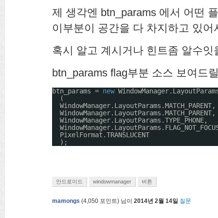
제 생각엔 btn_params 에서 어떤 플
이부분이 공간을 다 차지하고 있어서
혹시 알고 계시거나 힌트좀 알수잇
btn_params flag부분 소스 보여드
btn_params = 
new
WindowManager.LayoutParam
(
WindowManager.LayoutParams.MATCH_PARENT,
WindowManager.LayoutParams.MATCH_PARENT,
WindowManager.LayoutParams.TYPE_PHONE,
WindowManager.LayoutParams.FLAG_NOT_FOCU
PixelFormat.TRANSLUCENT
);
안드로이드
windowmanager
버튼
mamongs
(
4,050
포인트)
님이
2014년 2월 14일
질문