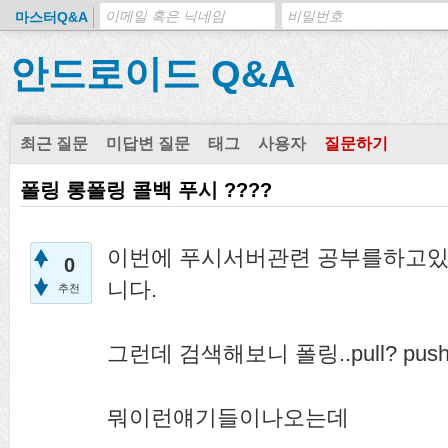
마스터Q&A
안드로이드 Q&A
최근 질문
미답변 질문
태그
사용자
질문하기
폴링 롱폴링 콜백 푸시 ????
이번에 푸시서버관련 공부를하고있
0
니다.
추천
그런데 검색해보니 폴링..pull? push lon
뭐이런얘기들이나오는데