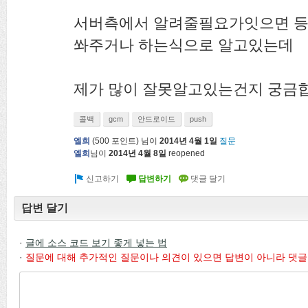
서버측에서 알려줄필요가잇으면 등록
쏴주거나 하는식으로 알고있는데
제가 많이 잘못알고있는건지 궁금합
콜백
gcm
안드로이드
push
엘희
(
500
포인트)
님이
2014년 4월 1일
질문
엘희
님이
2014년 4월 8일
reopened
답변 달기
·
글에 소스 코드 보기 좋게 넣는 법
·
질문에 대해 추가적인 질문이나 의견이 있으면 답변이 아니라 댓글