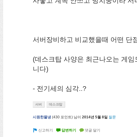
사놓고 계속 안쓰고 방치중이라 
서버장비하고 비교했을때 어떤 단
(데스크탑 사양은 최근나오는 게임
니다)
- 전기세의 심각..?
서버
데스크탑
시원한물냉
(
430
포인트)
님이
2014년 5월 8일
질문