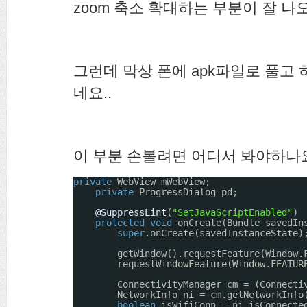
zoom 축소 확대하는 부분이 잘 나
그런데 막상 폰에 apk파일로 풀고 
네요..
이 부분 손볼려면 어디서 봐야하나요
private
WebView mWebView;
private
ProgressDialog pd;
@SuppressLint
(
"SetJavaScriptEnabled"
)
protected
void
onCreate(Bundle savedIn
super
.onCreate(savedInstanceState)
getWindow().requestFeature(Window.
requestWindowFeature(Window.FEATUR
ConnectivityManager cm = (Connecti
NetworkInfo ni = cm.getNetworkInfo
boolean
isWifiConn = ni.isConnecte