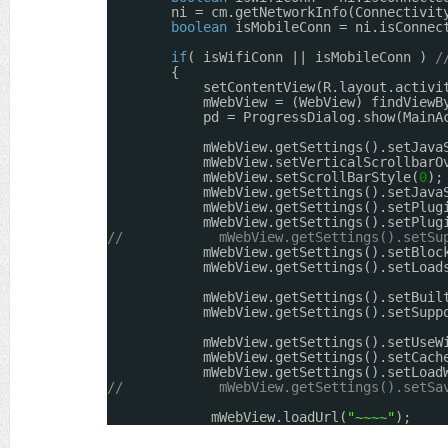
ni = cm.getNetworkInfo(Connectivit
boolean
isMobileConn = ni.isConnec
if
( isWifiConn || isMobileConn ) 
/
{
setContentView(R.layout.activi
mWebView = (WebView) findViewB
pd = ProgressDialog.show(MainA
mWebView.getSettings().setJava
mWebView.setVerticalScrollbarO
mWebView.setScrollBarStyle(
0
);
mWebView.getSettings().setJava
mWebView.getSettings().setPlug
mWebView.getSettings().setPlug
//            mWebView.getSettings().setSu
mWebView.getSettings().setBloc
mWebView.getSettings().setLoad
mWebView.getSettings().setBuil
mWebView.getSettings().setSupp
mWebView.getSettings().setUseW
mWebView.getSettings().setCach
mWebView.getSettings().setLoad
//            mWebView.getSettings().setSa
mWebView.loadUrl(
"~~~~"
);