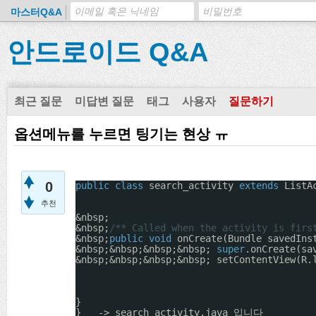
마스터Q&A
안드로이드 Q&A
최근 질문
미답변 질문
태그
사용자
질문하기
옵션메뉴를 누르면 팅기는 현상 ㅠ
0
public
class
search_activity 
extends
ListA
추천
&nbsp;
&nbsp;
/** Called when the activity is firs
&nbsp;
public
void
onCreate(Bundle savedIns
&nbsp;&nbsp;&nbsp;&nbsp; 
super
.onCreate(sa
&nbsp;&nbsp;&nbsp;&nbsp; setContentView(R.
}
}   -> search_activity.java 입니다