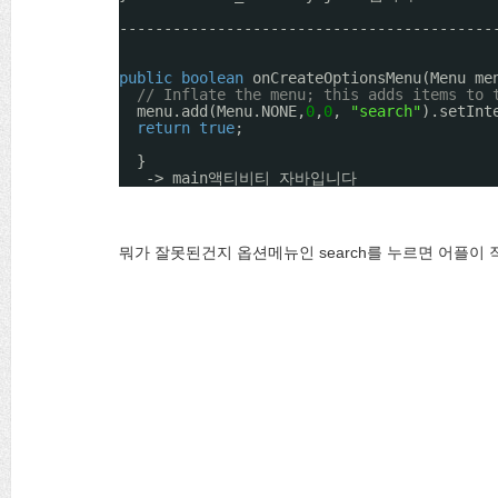
------------------------------------------
public
boolean
onCreateOptionsMenu(Menu me
// Inflate the menu; this adds items to 
menu.add(Menu.NONE,
0
,
0
, 
"search"
).setInt
return
true
;
}
-> main액티비티 자바입니다
뭐가 잘못된건지 옵션메뉴인 search를 누르면 어플이