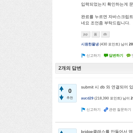
입력되었는지 확인하는게 문
완료를 누르면 자바스크립트
네요 조언좀 부탁드립니다.
jsp
폼
db
시원한물냉
(
430
포인트)
님이
2
2개의 답변
submit 시 db 와 연결되
0
추천
aucd29
(
218,390
포인트)
님이
2
bridge클래스를 만들어서 