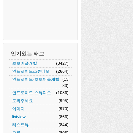
인기있는 태그
초보어플개발
(3427)
안드로이드스튜디오
(2664)
안드로이드-초보어플개발
(13
33)
안드로이드-스튜디오
(1086)
도와주세요-
(995)
이미지
(970)
listview
(866)
리스트뷰
(844)
오류
(805)