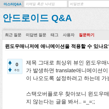
마스터Q&A
안드로이드 Q&A
최근 질문
미답변 질문
태그
사용자
질문하기
윈도우매니저에 애니메이션을 적용할 수 있나요
제목 그대로 최상위 뷰인 윈도우매
0
가 발생하면 translate애니메이
추천
이 나오도록 설정하려고 하는데 가
스택오버플로우 찾아보니 윈도우매
지 않는다는 글을 봐서.. =_=;;