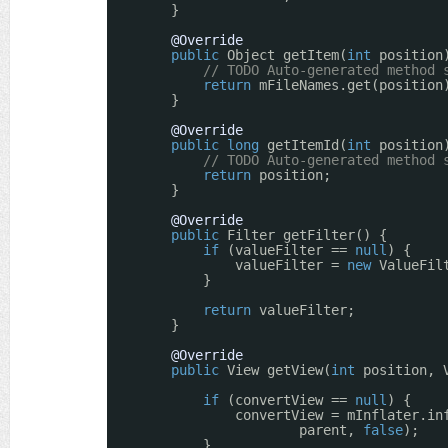
}
@Override
public
Object getItem(
int
position
// TODO Auto-generated method 
return
mFileNames.get(position
}
@Override
public
long
getItemId(
int
position
// TODO Auto-generated method 
return
position;
}
@Override
public
Filter getFilter() {
if
(valueFilter == 
null
) {
valueFilter = 
new
ValueFil
}
return
valueFilter;
}
@Override
public
View getView(
int
position, 
if
(convertView == 
null
) {
convertView = mInflater.in
parent, 
false
);
}