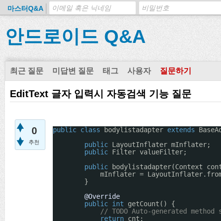
마스터Q&A
안드로이드 Q&A
최근 질문
미답변 질문
태그
사용자
질문하기
EditText 글자 입력시 자동검색 기능 질문
0
public
class
bodylistadapter 
extends
BaseA
추천
public
LayoutInflater mInflater;
public
Filter valueFilter;
public
bodylistadapter(Context con
mInflater = LayoutInflater.fro
}
@Override
public
int
getCount() {
// TODO Auto-generated method 
return
cnt;