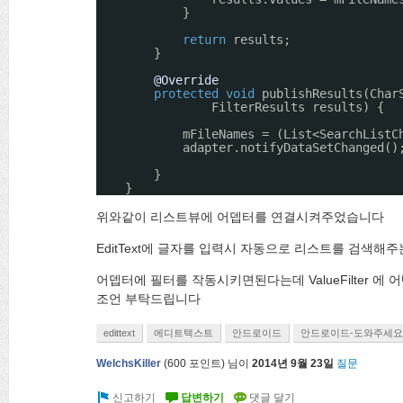
}
return
results;
}
@Override
protected
void
publishResults(Char
FilterResults results) {
mFileNames = (List<SearchListC
adapter.notifyDataSetChanged()
}
}
위와같이 리스트뷰에 어뎁터를 연결시켜주었습니다
EditText에 글자를 입력시 자동으로 리스트를 검색
어뎁터에 필터를 작동시키면된다는데 ValueFilter
조언 부탁드립니다
edittext
에디트텍스트
안드로이드
안드로이드-도와주세요
WelchsKiller
(
600
포인트)
님이
2014년 9월 23일
질문