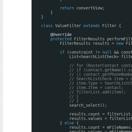
return
convertView;
}
}
class
ValueFilter 
extends
Filter {
@Override
protected
FilterResults performFil
FilterResults results = 
new
Fi
if
(constraint != 
null
&& cons
List<SearchListCheck> filt
// for (RosterContact cont
// if (contact.getName().c
// || contact.getPhoneNumb
// SearchListCheck item = 
// item.Type = SearchListC
// item.Item = contact;
// filterList.add(item);
// }
// }
search_select();
results.count = filterList
results.values = filterLis
} 
else
{
results.count = mFileNames
results.values = mFileName