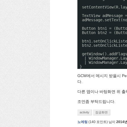
setContentView(R.la
TextView adMessage 
adMessage.setText(n
Button btn1 = (Butt
Button btn2 = (Butt
btn1.setOnClickList
btn2.setOnClickList
getWindow().addFlag
| WindowManager.La
| WindowManager.La
}
GCM에서 메시지 받을시 Pend
다.
다른 앱이나 바탕화면 위 출
조언좀 부탁드립니다.
activity
잠금화면
노에링
(
140
포인트)
님이
2014년