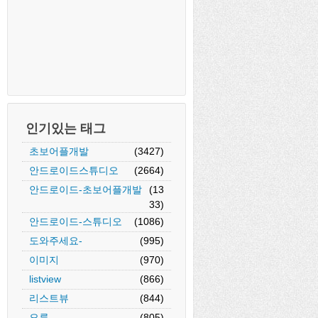
인기있는 태그
초보어플개발
(3427)
안드로이드스튜디오
(2664)
안드로이드-초보어플개발
(13
33)
안드로이드-스튜디오
(1086)
도와주세요-
(995)
이미지
(970)
listview
(866)
리스트뷰
(844)
오류
(805)