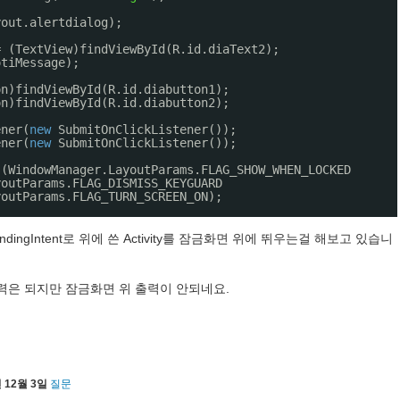
yout.alertdialog);
= (TextView)findViewById(R.id.diaText2);
otiMessage);
on)findViewById(R.id.diabutton1);
on)findViewById(R.id.diabutton2);
ener(
new
SubmitOnClickListener());
ener(
new
SubmitOnClickListener());
s(WindowManager.LayoutParams.FLAG_SHOW_WHEN_LOCKED
youtParams.FLAG_DISMISS_KEYGUARD
youtParams.FLAG_TURN_SCREEN_ON);
ingIntent로 위에 쓴 Activity를 잠금화면 위에 뛰우는걸 해보고 있습니
력은 되지만 잠금화면 위 출력이 안되네요.
 12월 3일
질문