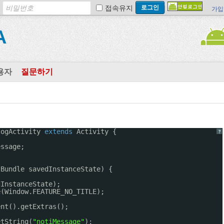
접속유지
가입
A
용자
질문하기
logActivity 
extends
Activity {
?
essage;
(Bundle savedInstanceState) {
dInstanceState);
e(Window.FEATURE_NO_TITLE);
ent().getExtras();
etString(
"notiMessage"
);