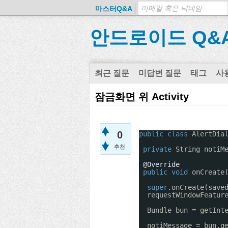
마스터Q&A
안드로이드 Q&
최근 질문
미답변 질문
태그
사
잠금화면 위 Activity
0
public
class
AlertDia
추천
private
String notiM
@Override
public
void
onCreate
super
.onCreate(save
requestWindowFeatur
Bundle bun = getInt
notiMessage = bun.g