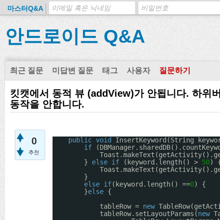
마스터Q&A
안드로이드 Q&A
최근 질문
미답변 질문
태그
사용자
질문하기
킷캣에서 동적 뷰 (addView)가 안됩니다. 
동작을 안합니다.
0
public
void
InsertKeyword(String keywo
if
(DBManager.sharedDB().countKeyw
추천
Toast.makeText(getActivity().g
} 
else
if
(keyword.length() > 
50
) 
Toast.makeText(getActivity().g
}
else
if
(keyword.length() ==
0
) {
}
else
{
tableRow = 
new
TableRow(getAct
tableRow.setLayoutParams(
new
T