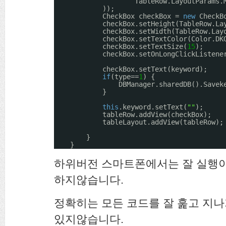
TableRow.LayoutParams.
));
CheckBox checkBox = 
new
CheckB
checkBox.setHeight(TableRow.La
checkBox.setWidth(TableRow.Lay
checkBox.setTextColor(Color.DK
checkBox.setTextSize(
15
);
checkBox.setOnLongClickListene
checkBox.setText(keyword);
if
(type==
1
) {
DBManager.sharedDB().Savek
}
this
.keyword.setText(
""
);
tableRow.addView(checkBox);
tableLayout.addView(tableRow);
}
}
하위버전 스마트폰에서는 잘 실행이 
하지않습니다.
정확히는 모든 코드를 잘 훑고 지
있지않습니다.