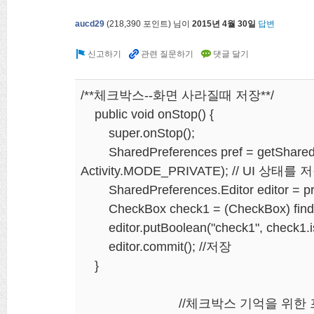
aucd29
(
218,390
포인트)
님이
2015년 4월 30일
답변
/**체크박스--화면 사라질때 저장**/
public void onStop() {
super.onStop();
SharedPreferences pref = getSharedPr
Activity.MODE_PRIVATE); // UI 상태
SharedPreferences.Editor editor = pref
CheckBox check1 = (CheckBox) findVi
editor.putBoolean("check1", check1.i
editor.commit(); //저장
}
//체크박스 기억을 위한 프