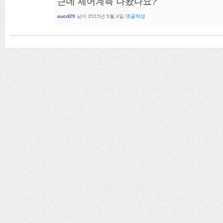
근데 제어계측 나왔나요?
aucd29
님이
2015년 5월 4일
댓글작성