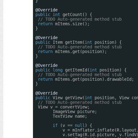
}
@Override
public
int
getCount() {
// TODO Auto-generated method stub
return
mItems.size();
}
@Override
public
Item getItem(
int
position) {
// TODO Auto-generated method stub
return
mItems.get(position);
}
@Override
public
long
getItemId(
int
position) {
// TODO Auto-generated method stub
return
mItems.get(position).drawableId;
}
@Override
public
View getView(
int
position, View co
// TODO Auto-generated method stub
View v = convertView;
ImageView picture;
TextView name;
if
(v == 
null
) {
v = mInflater.inflate(R.layout
v.setTag(R.id.picture, v.findV