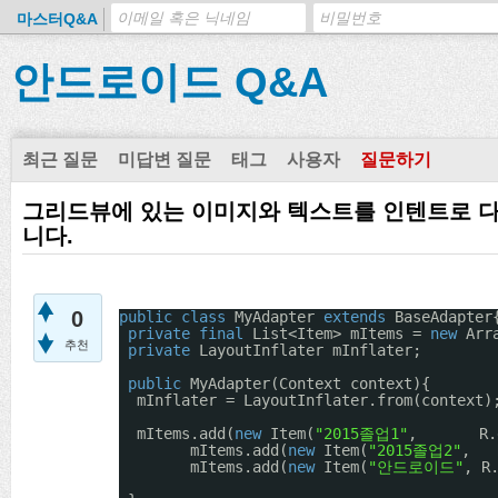
마스터Q&A
안드로이드 Q&A
최근 질문
미답변 질문
태그
사용자
질문하기
그리드뷰에 있는 이미지와 텍스트를 인텐트로 
니다.
0
public
class
MyAdapter 
extends
BaseAdapter
private
final
List<Item> mItems = 
new
Arr
추천
private
LayoutInflater mInflater;
public
MyAdapter(Context context){
mInflater = LayoutInflater.from(context)
mItems.add(
new
Item(
"2015졸업1"
,       R.
mItems.add(
new
Item(
"2015졸업2"
,   
mItems.add(
new
Item(
"안드로이드"
, R