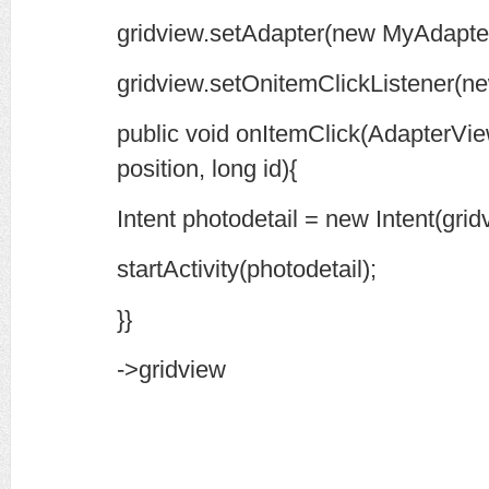
gridview.setAdapter(new MyAdapter(
gridview.setOnitemClickListener(ne
public void onItemClick(AdapterVie
position, long id){
Intent photodetail = new Intent(gridv
startActivity(photodetail);
}}
->gridview