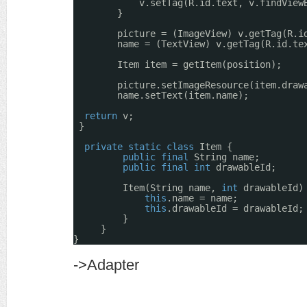
v.setTag(R.id.text, v.findView
}
picture = (ImageView) v.getTag(R.i
name = (TextView) v.getTag(R.id.te
Item item = getItem(position);
picture.setImageResource(item.draw
name.setText(item.name);
return
v;
}
private
static
class
Item {
public
final
String name;
public
final
int
drawableId;
Item(String name, 
int
drawableId)
this
.name = name;
this
.drawableId = drawableId;
}
}
}
->Adapter