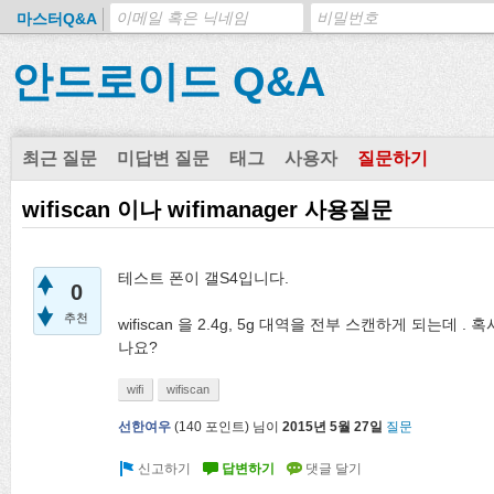
마스터Q&A
안드로이드 Q&A
최근 질문
미답변 질문
태그
사용자
질문하기
wifiscan 이나 wifimanager 사용질문
테스트 폰이 갤S4입니다.
0
추천
wifiscan 을 2.4g, 5g 대역을 전부 스캔하게 되는데
나요?
wifi
wifiscan
선한여우
(
140
포인트)
님이
2015년 5월 27일
질문