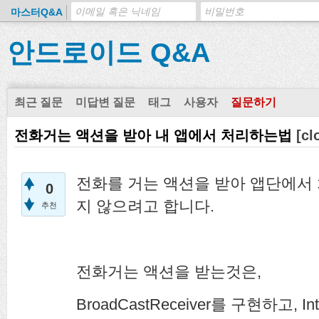
마스터Q&A
안드로이드 Q&A
최근 질문
미답변 질문
태그
사용자
질문하기
전화거는 액션을 받아 내 앱에서 처리하는법
[cl
전화를 거는 액션을 받아 앱단에서 
0
지 않으려고 합니다.
추천
전화거는 액션을 받는것은,
BroadCastReceiver를 구현하고, Inten