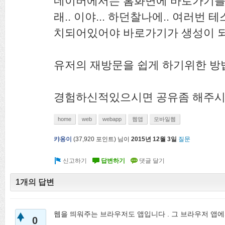
네이버에서는 홈화면에 바로가기를
래.. 이야... 하던찰나에.. 여러번
치되어있어야 바로가기가 생성이 되
유저의 재방문을 쉽게 하기위한 방법
경험하신적있으시면 공유좀 해주시
home
web
webapp
웹앱
모바일웹
캬옹이
(
37,920
포인트)
님이
2015년 12월 3일
질문
1개의 답변
웹을 띄워주는 브라우저도 앱입니다 . 그 브라우저 앱
0