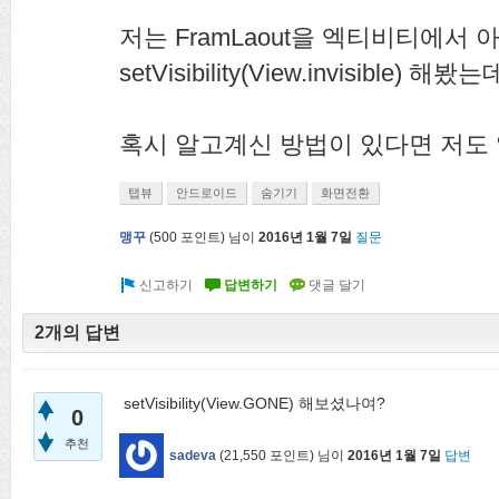
저는 FramLaout을 엑티비티에서
setVisibility(View.invisible) 
혹시 알고계신 방법이 있다면 저도
탭뷰
안드로이드
숨기기
화면전환
맹꾸
(
500
포인트)
님이
2016년 1월 7일
질문
2개의 답변
setVisibility(View.GONE) 해보셨나여?
0
추천
sadeva
(
21,550
포인트)
님이
2016년 1월 7일
답변