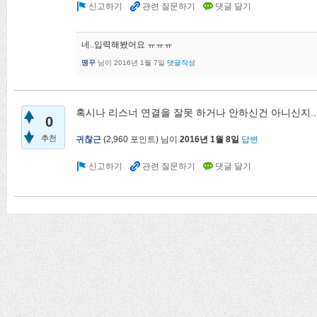
네..입력해봤어요 ㅠㅠㅠ
맹꾸
님이
2016년 1월 7일
댓글작성
혹시나 리스너 연결을 잘못 하거나 안하신건 아니신지...
0
추천
귀찮근
(
2,960
포인트)
님이
2016년 1월 8일
답변