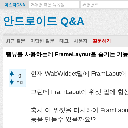
마스터Q&A
안드로이드 Q&A
최근 질문
미답변 질문
태그
사용자
질문하기
탭뷰를 사용하는데 FrameLayout을 숨기는 기
현재 WabWidget밑에 FramLao
0
추천
그런데 FramLaout이 위젯 밑에 
혹시 이 위젯을 터치하여 FramLa
능을 만들수 있을까요!?