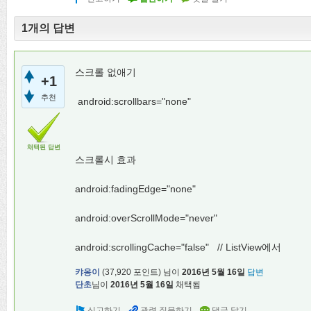
1개의 답변
스크롤 없애기
+1
추천
android:scrollbars="none"
채택된 답변
스크롤시 효과
android:fadingEdge="none"
android:overScrollMode="never"
android:scrollingCache="false" // ListView에서
캬옹이
(
37,920
포인트)
님이
2016년 5월 16일
답변
단초
님이
2016년 5월 16일
채택됨