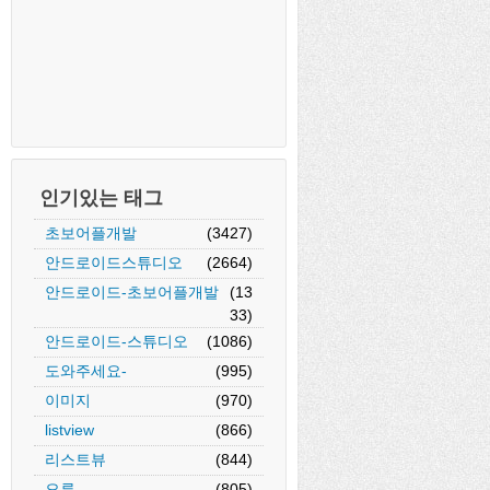
인기있는 태그
초보어플개발
(3427)
안드로이드스튜디오
(2664)
안드로이드-초보어플개발
(13
33)
안드로이드-스튜디오
(1086)
도와주세요-
(995)
이미지
(970)
listview
(866)
리스트뷰
(844)
오류
(805)