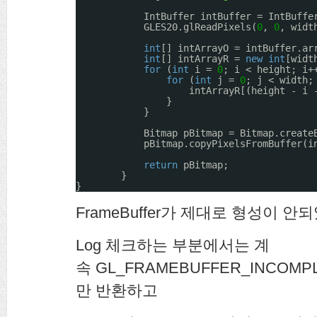
IntBuffer intBuffer = IntBuffe
GLES20.glReadPixels(
0
, 
0
, widt
int
[] intArrayO = intBuffer.ar
int
[] intArrayR = 
new
int
[widt
for
(
int
i = 
0
; i < height; i+
for
(
int
j = 
0
; j < width;
intArrayR[(height - i 
}
}
Bitmap pBitmap = Bitmap.create
pBitmap.copyPixelsFromBuffer(i
return
pBitmap;
}
}
FrameBuffer가 제대로 형성이 안
Log 체크하는 부분에서는 계
속 GL_FRAMEBUFFER_INCOMP
만 반환하고