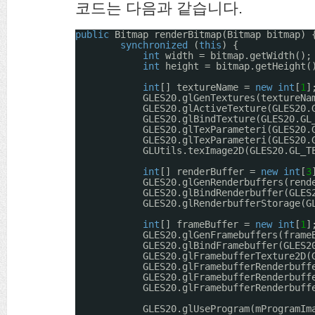
코드는 다음과 같습니다.
public
Bitmap renderBitmap(Bitmap bitmap) 
synchronized
(
this
) {
int
width = bitmap.getWidth();
int
height = bitmap.getHeight(
int
[] textureName = 
new
int
[
1
]
GLES20.glGenTextures(textureNa
GLES20.glActiveTexture(GLES20.
GLES20.glBindTexture(GLES20.GL
GLES20.glTexParameteri(GLES20.
GLES20.glTexParameteri(GLES20.
GLUtils.texImage2D(GLES20.GL_T
int
[] renderBuffer = 
new
int
[
3
GLES20.glGenRenderbuffers(rend
GLES20.glBindRenderbuffer(GLES
GLES20.glRenderbufferStorage(G
int
[] frameBuffer = 
new
int
[
1
]
GLES20.glGenFramebuffers(frame
GLES20.glBindFramebuffer(GLES2
GLES20.glFramebufferTexture2D(
GLES20.glFramebufferRenderbuff
GLES20.glFramebufferRenderbuff
GLES20.glFramebufferRenderbuff
GLES20.glUseProgram(mProgramIm