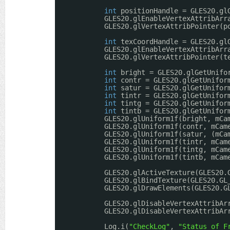
int
positionHandle = GLES20.gl
GLES20.glEnableVertexAttribArr
GLES20.glVertexAttribPointer(p
int
texCoordHandle = GLES20.gl
GLES20.glEnableVertexAttribArr
GLES20.glVertexAttribPointer(t
int
bright = GLES20.glGetUnifo
int
contr = GLES20.glGetUnifor
int
satur = GLES20.glGetUnifor
int
tintr = GLES20.glGetUnifor
int
tintg = GLES20.glGetUnifor
int
tintb = GLES20.glGetUnifor
GLES20.glUniform1f(bright, mCa
GLES20.glUniform1f(contr, mCam
GLES20.glUniform1f(satur, (mCa
GLES20.glUniform1f(tintr, mCam
GLES20.glUniform1f(tintg, mCam
GLES20.glUniform1f(tintb, mCam
GLES20.glActiveTexture(GLES20.
GLES20.glBindTexture(GLES20.GL
GLES20.glDrawElements(GLES20.G
GLES20.glDisableVertexAttribAr
GLES20.glDisableVertexAttribAr
Log.i(
"CheckLog"
, 
"Status of F