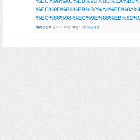
%EC%98%AC%EB%9D%BC%EA%B0%8
%EC%9D%B4%EB%B2%A4%ED%8A%B
%EC%88%98-%EC%9E%88%EB%82%
한라산산적
님이
2016년 10월 17일
댓글작성