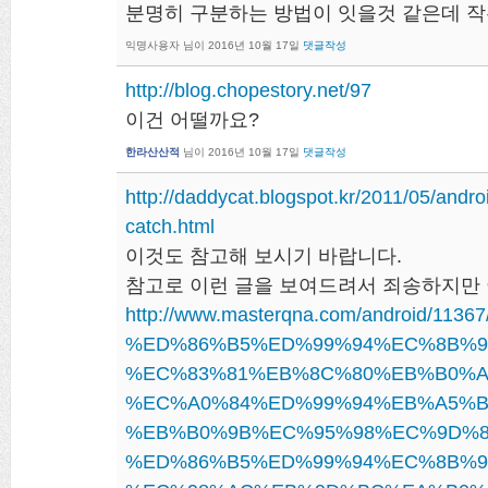
분명히 구분하는 방법이 잇을것 같은데 
익명사용자
님이
2016년 10월 17일
댓글작성
http://blog.chopestory.net/97
이건 어떨까요?
한라산산적
님이
2016년 10월 17일
댓글작성
http://daddycat.blogspot.kr/2011/05/andro
catch.html
이것도 참고해 보시기 바랍니다.
참고로 이런 글을 보여드려서 죄송하지만 
http://www.masterqna.com/android/
%ED%86%B5%ED%99%94%EC%8B%9
%EC%83%81%EB%8C%80%EB%B0%A
%EC%A0%84%ED%99%94%EB%A5%B
%EB%B0%9B%EC%95%98%EC%9D%8
%ED%86%B5%ED%99%94%EC%8B%9