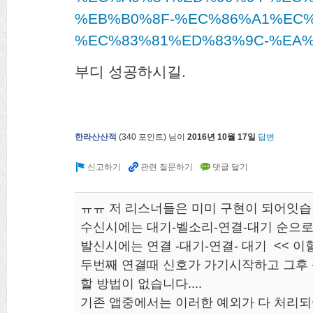
%EB%B0%8F-%EC%86%A1%EC%
%EC%83%81%ED%83%9C-%EA
부디 성공하시길.
한라산산적
(
340
포인트)
님이
2016년 10월 17일
답변
ㅠㅠ 저 리스너들은 미미 구현이 되어잇
수신시에는 대기-벨소리-연결-대기 순으로
발신시에는 연결 -대기-연결- 대기 << 
두번째 연결때 신호가 가기시작하고 그후
할 방법이 없습니다....
기존 앱중에서는 이러한 예외가 다 처리되