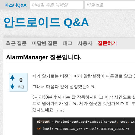
마스터Q&A
안드로이드 Q&A
최근 질문
미답변 질문
태그
사용자
질문하기
AlarmManager 질문입니다.
제가 알기로는 버전에 따라 알람설정이 다른걸로 알고 
0
그래서 다음과 같이 설정했는데요
추천
3시간30분 후까지는 잘 작동하지만 그 이상 시간으로
트로 넘어가지가 않네요. 제가 잘못한 것인가요?? 이 
했나보네요 ㅠㅠ;
pIntent
 = PendingIntent.
getBroadcast
(context
, 
code
, 
in
if 
(Build.VERSION.
SDK_INT 
>= Build.VERSION_CODES.
M
)
