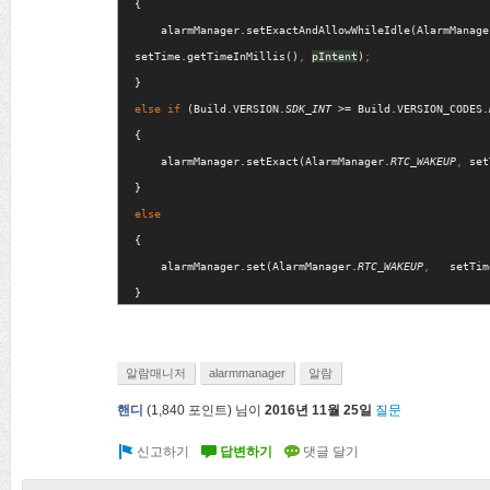
{

    alarmManager.setExactAndAllowWhileIdle(AlarmManage
setTime.getTimeInMillis()
, 
pIntent
)
else if 
(Build.VERSION.
SDK_INT 
>= Build.VERSION_CODES.
{

    alarmManager.setExact(AlarmManager.
RTC_WAKEUP
, 
set
{

    alarmManager.set(AlarmManager.
RTC_WAKEUP
,   
setTim
}
알람매니저
alarmmanager
알람
핸디
(
1,840
포인트)
님이
2016년 11월 25일
질문