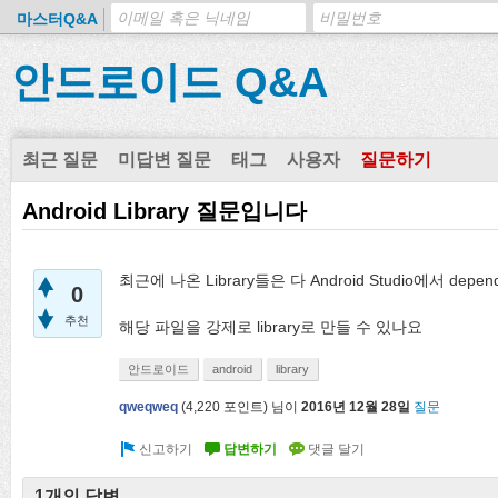
마스터Q&A
안드로이드 Q&A
최근 질문
미답변 질문
태그
사용자
질문하기
Android Library 질문입니다
최근에 나온 Library들은 다 Android Studio에서 d
0
추천
해당 파일을 강제로 library로 만들 수 있나요
안드로이드
android
library
qweqweq
(
4,220
포인트)
님이
2016년 12월 28일
질문
1개의 답변