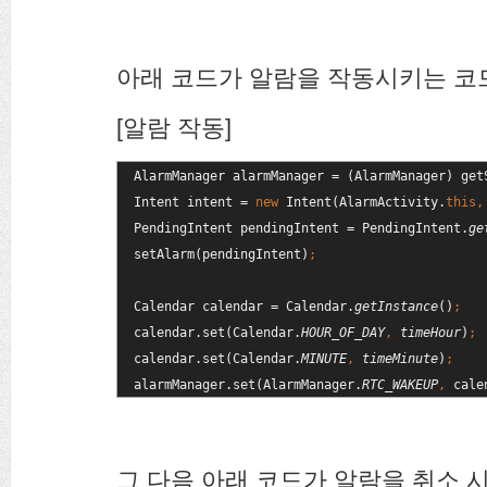
아래 코드가 알람을 작동시키는 코
[알람 작동]
AlarmManager alarmManager = (AlarmManager) get
Intent intent = 
new 
Intent(AlarmActivity.
this,
PendingIntent pendingIntent = PendingIntent.
ge
setAlarm(pendingIntent)
Calendar calendar = Calendar.
getInstance
()
calendar.set(Calendar.
HOUR_OF_DAY
, 
timeHour
)
calendar.set(Calendar.
MINUTE
, 
timeMinute
)
alarmManager.set(AlarmManager.
RTC_WAKEUP
, 
cale
그 다음 아래 코드가 알람을 취소 