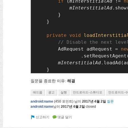
if 
(
mInterstitialAd 
!= 
n
mInterstitialAd
.show
}

    }

private void 
loadInterstitia
AdRequest adRequest = 
ne
                .setRequestAgent
mInterstitialAd
.loadAd(a
}
질문을 종료한 이유:
해결
애드몹
광고
실행
안드로이드-스튜디오
안드로이드-
android:name
(
450
포인트)
님이
2017년 4월 2일
질문
android:name
님이
2017년 4월 2일
closed