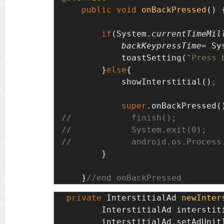
public void 
onBackPressed
() {
if
(System.
currentTimeMil
backKeypressTime
= Sy
toastSetting(
"Press 
}
else
{

            showInterstitial()
            super
.onBackPressed(
}

    }
//end onBackPressed
private 
InterstitialAd 
newInter
        InterstitialAd interstit
interstitialAd.setAdUnit