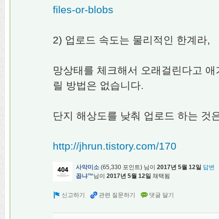
files-or-blobs
2) 업로드 속도는 물리적인 한계라,
망상태를 체크해서 오래걸린다고 애
릴 방법은 없습니다.
단지 해상도를 낮춰 업로드 하는 것
http://jhrun.tistory.com/170
사악미소
(
65,330
포인트)
님이
2017년 5월 12일
답변
꼽냐™
님이
2017년 5월 12일
채택됨