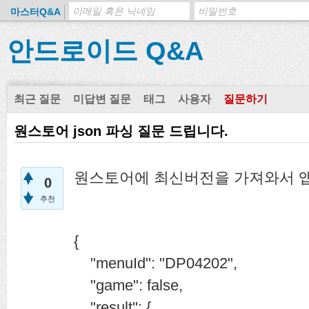
마스터Q&A
안드로이드 Q&A
최근 질문
미답변 질문
태그
사용자
질문하기
원스토어 json 파싱 질문 드립니다.
원스토어에 최신버전을 가져와서 앱
0
추천
{
"menuId": "DP04202",
"game": false,
"result": {