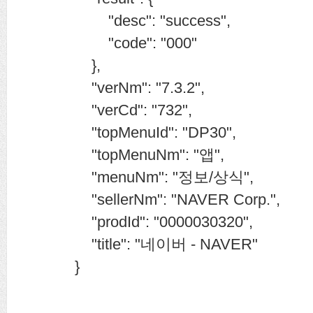
"desc": "success",
"code": "000"
},
"verNm": "7.3.2",
"verCd": "732",
"topMenuId": "DP30",
"topMenuNm": "앱",
"menuNm": "정보/상식",
"sellerNm": "NAVER Corp.",
"prodId": "0000030320",
"title": "네이버 - NAVER"
}