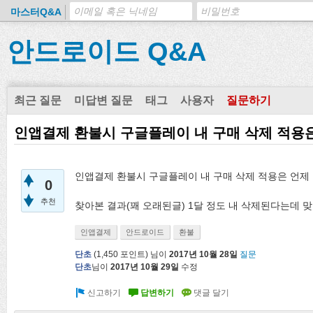
마스터Q&A
안드로이드 Q&A
최근 질문
미답변 질문
태그
사용자
질문하기
인앱결제 환불시 구글플레이 내 구매 삭제 적용
인앱결제 환불시 구글플레이 내 구매 삭제 적용은 언제
0
추천
찾아본 결과(꽤 오래된글) 1달 정도 내 삭제된다는데 
인앱결제
안드로이드
환불
단초
(
1,450
포인트)
님이
2017년 10월 28일
질문
단초
님이
2017년 10월 29일
수정