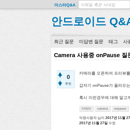
마스터Q&A
안드로이드 Q&
최근 질문
미답변 질문
태그
사
Camera 사용중 onPause
카메라를 오픈하여 프리뷰를
0
추천
갑자기 onPause가 올라오
혹시 이런경우에 대해 알고계
카메라
camera
onpause
익명사용자
님이
2017년 11월 2
2017년 11월 27일
수정