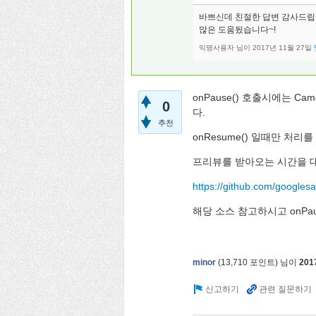
바쁘신데 친절한 답변 감사드
많은 도움됬습니다~!
익명사용자
님이
2017년 11월 27일
onPause() 호출시에는 Camer
0
다.
추천
onResume() 일때만 처리
프리뷰를 받아오는 시간을 
https://github.com/google
해당 소스 참고하시고 onPaus
minor
(
13,710
포인트)
님이
201