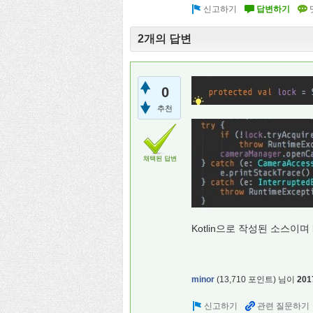
2개의 답변
0
추천
채택된 답변
Kotlin으로 작성된 소스이며 
minor
(
13,710
포인트)
님이
201