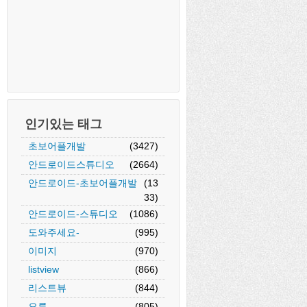
인기있는 태그
초보어플개발
(3427)
안드로이드스튜디오
(2664)
안드로이드-초보어플개발
(13
33)
안드로이드-스튜디오
(1086)
도와주세요-
(995)
이미지
(970)
listview
(866)
리스트뷰
(844)
오류
(805)