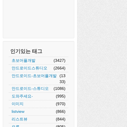
인기있는 태그
초보어플개발
(3427)
안드로이드스튜디오
(2664)
안드로이드-초보어플개발
(13
33)
안드로이드-스튜디오
(1086)
도와주세요-
(995)
이미지
(970)
listview
(866)
리스트뷰
(844)
오류
(805)