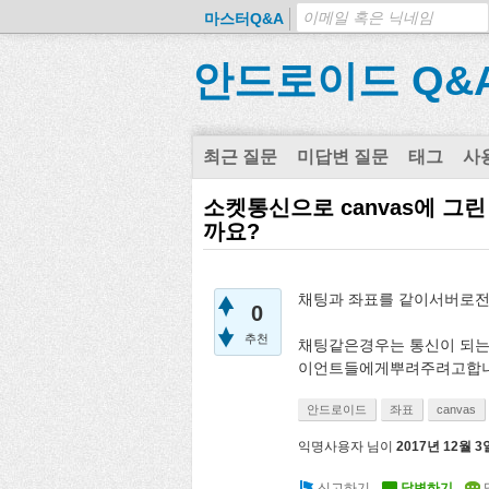
마스터Q&A
안드로이드 Q&
최근 질문
미답변 질문
태그
사
소켓통신으로 canvas에 
까요?
채팅과 좌표를 같이서버로
0
추천
채팅같은경우는 통신이 되는
이언트들에게뿌려주려고합니다
안드로이드
좌표
canvas
익명사용자
님이
2017년 12월 3