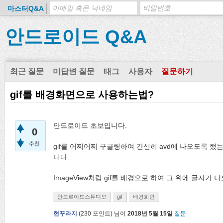
마스터Q&A
안드로이드 Q&A
최근 질문
미답변 질문
태그
사용자
질문하기
gif를 배경화면으로 사용하는법?
안드로이드 초보입니다.
0
추천
gif를 어찌어찌 구글링하여 간신히 avd에 나오도록 
니다..
ImageView처럼 gif를 배경으로 하여 그 위에 글자가
안드로이드스튜디오
gif
배경화면
현꾸라지
(
230
포인트)
님이
2018년 5월 15일
질문