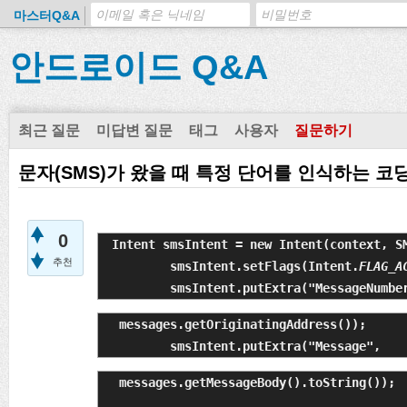
마스터Q&A
안드로이드 Q&A
최근 질문
미답변 질문
태그
사용자
질문하기
문자(SMS)가 왔을 때 특정 단어를 인식하는 
0
Intent smsIntent = new Intent(context, SM
추천
        smsIntent.setFlags(Intent.
FLAG_A
        smsIntent.putExtra("MessageNumbe
 messages.getOriginatingAddress());

        smsIntent.putExtra("Message",
 messages.getMessageBody().toString());
