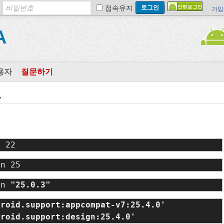
접속유지
가입
A
용자
질문하기
.
n 22
on 25
on 
droid.support:design:25.4.0'