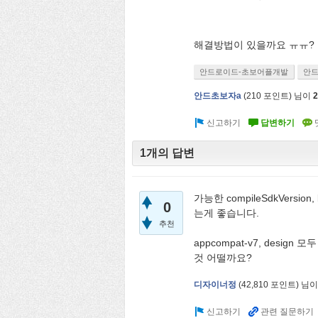
해결방법이 있을까요 ㅠㅠ?
안드로이드-초보어플개발
안드
안드초보자a
(
210
포인트)
님이
1개의 답변
가능한 compileSdkVersion,
0
는게 좋습니다.
추천
appcompat-v7, design 모
것 어떨까요?
디자이너정
(
42,810
포인트)
님이