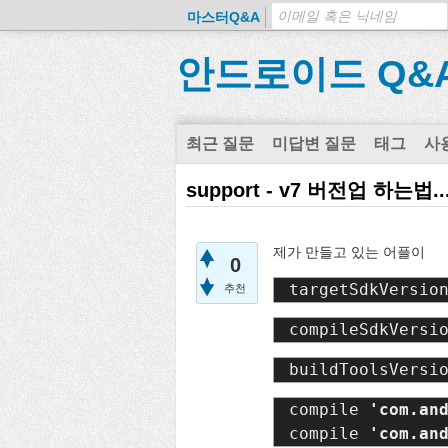
마스터Q&A
안드로이드 Q&
최근 질문
미답변 질문
태그
사
support - v7 버전업 하는법..
제가 만들고 있는 어플이
0
targetSdkVersio
추천
compileSdkVersi
buildToolsVersi
compile 
compile 
'com.an