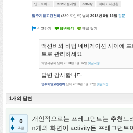
안드로이드
초보어플개발
activity
액티비티전환
멈추지말고천천히
(
380
포인트)
님이
2018년 8월 16일
질문
액션바와 바텀 네비게이션 사이에 
트로 관리하세요
익명사용자
님이
2018년 8월 16일
댓글작성
답변 감사합
멈추지말고천천히
님이
2018년 8월 17일
댓글작성
1개의 답변
개인적으로는 프레그먼트는 추천드
0
n개의 화면이 activity든 프레그먼트이
추천