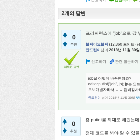
2개의 답변
프리퍼런스에 "job"으로 값
0
블랙이요블랙
(
12,860
포인트)
추천
안드린이
님이
2018년 11월 30일
채택된 답변
job을 어떻게 바꾸면되죠?
editor.putInt("job", jp); jp
초보개발자라서 ㅠㅠ 답벼감사
안드린이
님이
2018년 11월 30일
댓
흠 putint를 제대로 해줬
0
추천
전체 코드를 봐야 알 수 있