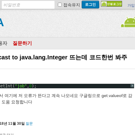
접속유지
가입
A
용자
질문하기
be cast to java.lang.Integer 뜨는데 코드한번 봐주
getInt(
"job"
,
0
);
?
기에 저 오류가 뜬다고 계속 나오네요 구글링으로 get.valueof로 감
 도움 요청합니다
18년 11월 30일
질문