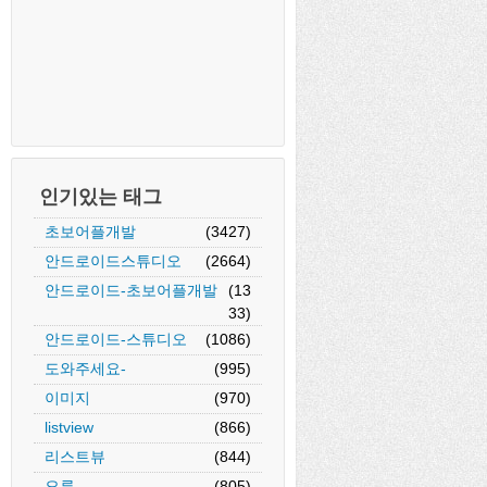
인기있는 태그
초보어플개발
(3427)
안드로이드스튜디오
(2664)
안드로이드-초보어플개발
(13
33)
안드로이드-스튜디오
(1086)
도와주세요-
(995)
이미지
(970)
listview
(866)
리스트뷰
(844)
오류
(805)