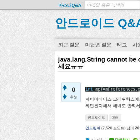
마스터Q&A
안드로이드 Q&
최근 질문
미답변 질문
태그
사
java.lang.String cannot 
세요ㅠㅠ
0
int
mpf=mPreferences.
추천
파이어베이스 크레쉬틱스에서 여
싸면된다해서 해봐도 안되서
안드로이드
에러
안드린이
(
2,520
포인트)
님이
20