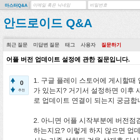
마스터Q&A
안드로이드 Q&A
최근 질문
미답변 질문
태그
사용자
질문하기
어플 버전 업데이트 설정에 관한 질문입니다.
1. 구글 플레이 스토어에 게시할때
0
가 있는지? 거기서 설정하면 이후 
추천
로 업데이트 연결이 되는지 궁금합
2. 아니면 어플 시작부분에 버전점
하는지요? 이렇게 하지 않으면 업데