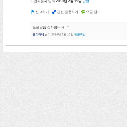
익명사용자
님이
2019년 2월 15일
답변
도움말씀 감사합니다. ^^
앱이라네
님이
2019년 2월 15일
댓글작성