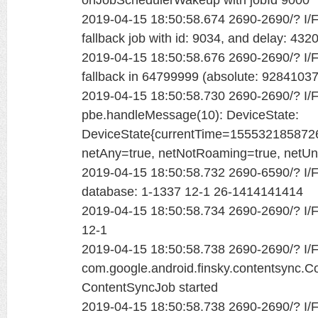
2019-04-15 18:50:58.674 2690-2690/? I/Fi
fallback job with id: 9034, and delay: 43
2019-04-15 18:50:58.676 2690-2690/? I/Fi
fallback in 64799999 (absolute: 92841037
2019-04-15 18:50:58.730 2690-2690/? I/Fi
pbe.handleMessage(10): DeviceState:
DeviceState{currentTime=1555321858726, 
netAny=true, netNotRoaming=true, netU
2019-04-15 18:50:58.732 2690-6590/? I/Fi
database: 1-1337 12-1 26-1414141414
2019-04-15 18:50:58.734 2690-2690/? I/Fi
12-1
2019-04-15 18:50:58.738 2690-2690/? I/Fi
com.google.android.finsky.contentsync.C
ContentSyncJob started
2019-04-15 18:50:58.738 2690-2690/? I/Fi