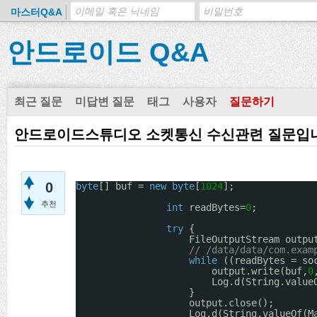
마스터Q&A
안드로이드 Q&A
최근 질문
미답변 질문
태그
사용자
질문하기
안드로이드스튜디오 소켓통신 수신관련 질문입
0
byte
[] buf = 
new
byte
[
1024
];
추천
int
readBytes=
0
;
try
{
FileOutputStream outpu
// /data/data/com.exa
while
((readBytes = so
output.write(buf,
0
Log.d(String.value
}
output.close();
Log.d(String.valueOf(M