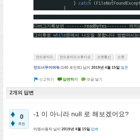
} 
catch
(FileNotFoundExcep
}
디버그기록보면 -------readBytes-------- 
그이후로 
while
문에서 나오질 못합니다 방법아시는
안드로이드
안드로이드스튜디오
소켓통신
소켓
안드너무어려워
(
140
포인트)
님이
2019년 4월 15일
질문
2개의 답변
-1 이 아니라 null 로 해보겠어요?
0
추천
익명사용자
님이
2019년 4월 15일
답변