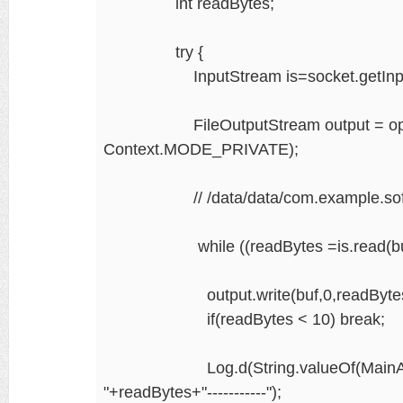
int readBytes;
try {
InputStream is=socket.getInput
FileOutputStream output = openFi
Context.MODE_PRIVATE);
// /data/data/com.example.softw
while ((readBytes =is.read(buf))
output.write(buf,0,readBytes
if(readBytes < 10) break;
Log.d(String.valueOf(MainActivity.
"+readBytes+"-----------");