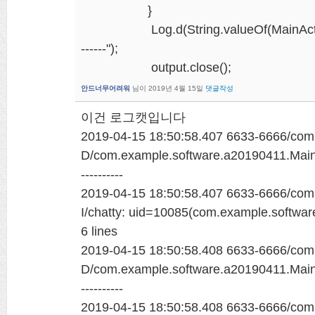
}
Log.d(String.valueOf(MainActivity.t
------");
output.close();
안드너무어려워
님이
2019년 4월 15일
댓글작성
이건 로그캣입니다
2019-04-15 18:50:58.407 6633-6666/com
D/com.example.software.a20190411.MainAc
----------
2019-04-15 18:50:58.407 6633-6666/com
I/chatty: uid=10085(com.example.softwar
6 lines
2019-04-15 18:50:58.408 6633-6666/com
D/com.example.software.a20190411.MainAc
----------
2019-04-15 18:50:58.408 6633-6666/com